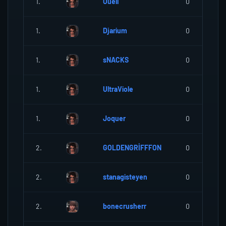
1.
Ouell
0
1.
Djarium
0
1.
sNACKS
0
1.
UltraViole
0
1.
Joquer
0
2.
GOLDENGRİFFFON
0
2.
stanagisteyen
0
2.
bonecrusherr
0