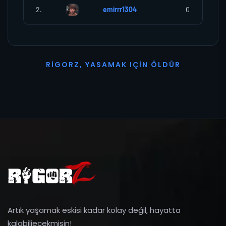
2.
emirrr1304
0
R
I
G
O
R
Z
,
Y
A
S
A
M
A
K
I
Ç
I
N
Ö
L
D
Ü
R
Artık yaşamak eskisi kadar kolay değil, hayatta
kalabiliecekmisin!