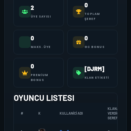
0
2
TOPLAM
ÜYE SAYISI
ŞEREF
0
0
MAKS. ÜYE
GC BONUS
0
[DJRM]
PREMIUM
KLAN ETIKETI
BONUS
OYUNCU LISTESI
KLANA
#
K
KULLANICI ADI
VERDIGI
SEREF