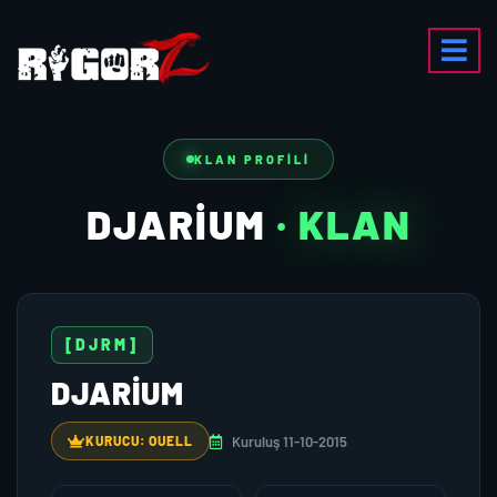
KLAN PROFILI
DJARIUM
· KLAN
[DJRM]
DJARIUM
Kuruluş 11-10-2015
KURUCU: OUELL