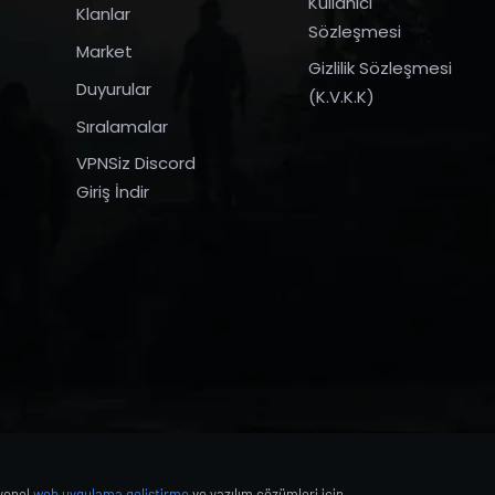
Kullanıcı
Klanlar
Sözleşmesi
Market
Gizlilik Sözleşmesi
Duyurular
(K.V.K.K)
Sıralamalar
VPNSiz Discord
Giriş İndir
syonel
web uygulama geliştirme
ve yazılım çözümleri için