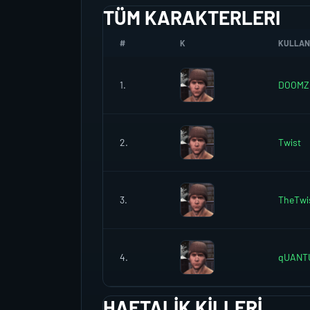
TÜM KARAKTERLERI
#
K
KULLANI
1.
DOOMZ
2.
Twist
3.
TheTwi
4.
qUANT
HAFTALIK KILLERI