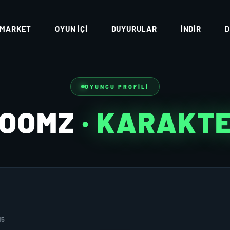
MARKET
OYUN İÇI
DUYURULAR
İNDIR
D
OYUNCU PROFILI
OOMZ
· KARAKT
15