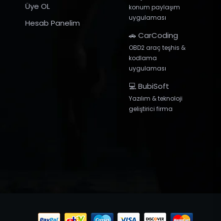
Üye OL
konum paylaşım
uygulaması
Hesab Panelim
🚗 CarCoding
OBD2 araç teşhis &
kodlama
uygulaması
💻 BubiSoft
Yazılım & teknoloji
geliştirici firma