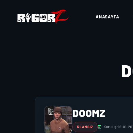
ANASAYFA
D
DOOMZ
Kuruluş 29-01-20
KLANSIZ