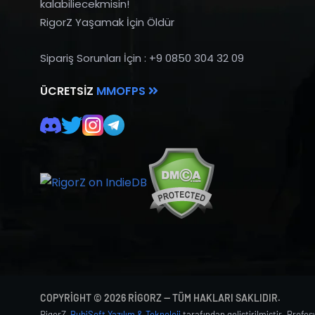
kalabiliecekmisin!
RigorZ Yaşamak İçin Öldür
Sipariş Sorunları İçin : +9 0850 304 32 09
ÜCRETSIZ
MMOFPS
COPYRIGHT © 2026 RIGORZ — TÜM HAKLARI SAKLIDIR.
RigorZ,
BubiSoft Yazılım & Teknoloji
tarafından geliştirilmiştir. Profe