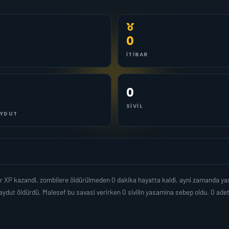
0
İTIBAR
0
SIVIL
YDUT
r XP kazandi, zombilere öldürülmeden 0 dakika hayatta kaldi, ayni zamanda y
ydut öldürdü. Malesef bu savasi verirken 0 sivilin yasamina sebep oldu. 0 a