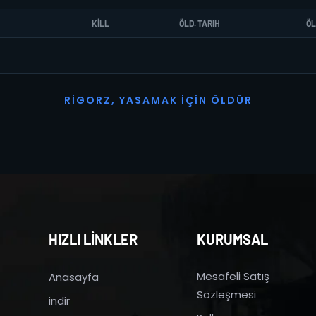
KILL
ÖLD. TARIH
ÖL
R
I
G
O
R
Z
,
Y
A
S
A
M
A
K
İ
Ç
I
N
Ö
L
D
Ü
R
HIZLI LİNKLER
KURUMSAL
Mesafeli Satış
Anasayfa
Sözleşmesi
indir