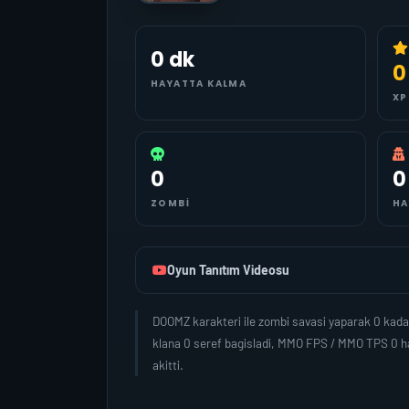
0 dk
0
HAYATTA KALMA
XP
0
0
ZOMBI
HA
Oyun Tanıtım Videosu
DOOMZ karakteri ile zombi savasi yaparak 0 kada
klana 0 seref bagisladi, MMO FPS / MMO TPS 0 ha
akitti.