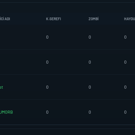
CI ADI
K.SEREFI
ZOMBI
HAYD
0
0
0
0
0
0
st
0
0
0
UMORB
0
0
0