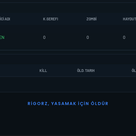
CI ADI
K.SEREFI
ZOMBI
HAYDU
EN
0
0
0
KILL
ÖLD. TARIH
ÖL
R
I
G
O
R
Z
,
Y
A
S
A
M
A
K
İ
Ç
I
N
Ö
L
D
Ü
R