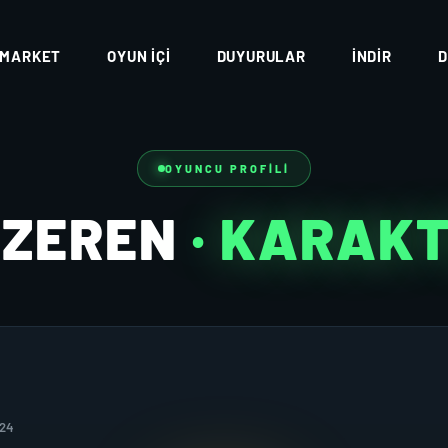
MARKET
OYUN İÇI
DUYURULAR
İNDIR
D
OYUNCU PROFILI
OZEREN
· KARAK
024