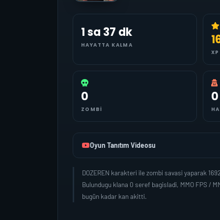
1 sa 37 dk
1
HAYATTA KALMA
XP
0
0
ZOMBI
HA
Oyun Tanıtım Videosu
DOZEREN karakteri ile zombi savasi yaparak 1692
Bulundugu klana 0 seref bagisladi, MMO FPS / M
bugün kadar kan akitti.