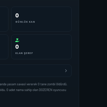
0
GÜNLÜK KAN
0
KLAN ŞEREF
manda yasam savasi vererek 0 tane zombi öldürdü.
p oldu. 0 adet nama sahip olan DOZEREN oyuncusu