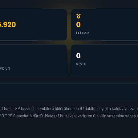
6.920
0
İTIBAR
0
SIVIL
YDUT
0 kadar XP kazandi, zombilere öldürülmeden 97 dakika hayatta kaldi, ayni za
MO TPS 0 haydut öldürdü. Malesef bu savasi verirken 0 sivilin yasamina sebe