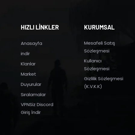
HIZLI LİNKLER
KURUMSAL
Mesafeli Satış
Anasayfa
Sözleşmesi
indir
Kullanıcı
Klanlar
Sözleşmesi
Market
Gizlilik Sözleşmesi
Duyurular
(K.V.K.K)
Sıralamalar
VPNSiz Discord
Giriş İndir