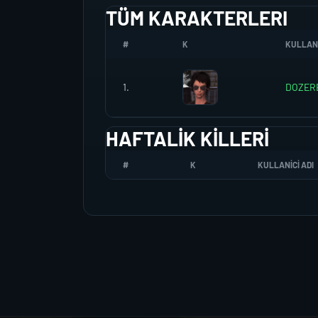
TÜM KARAKTERLERI
#
K
KULLANI
1.
DOZER
HAFTALIK KILLERI
#
K
KULLANICI ADI