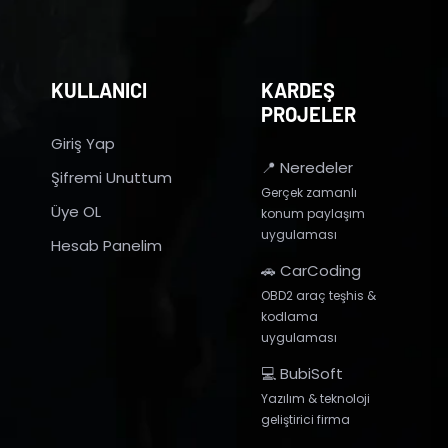
KULLANICI
KARDEŞ
PROJELER
Giriş Yap
📍 Neredeler
Şifremi Unuttum
Gerçek zamanlı
Üye OL
konum paylaşım
uygulaması
Hesab Panelim
🚗 CarCoding
OBD2 araç teşhis &
kodlama
uygulaması
💻 BubiSoft
Yazılım & teknoloji
geliştirici firma