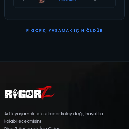
R
I
G
O
R
Z
,
Y
A
S
A
M
A
K
I
Ç
I
N
Ö
L
D
Ü
R
Artık yaşamak eskisi kadar kolay değil, hayatta
kalabiliecekmisin!
RigorZ Yaşamak İçin Öldür