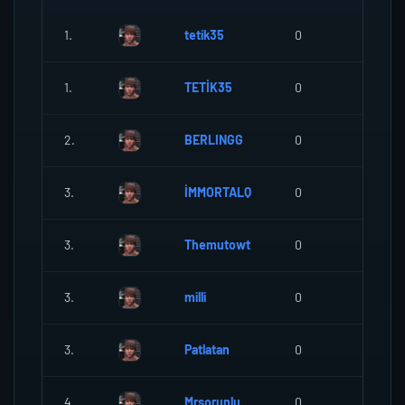
1.
tetik35
0
0
1.
TETİK35
0
0
2.
BERLINGG
0
0
3.
İMMORTALQ
0
0
3.
Themutowt
0
0
3.
milli
0
0
3.
Patlatan
0
0
4.
Mrsorunlu
0
0