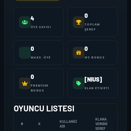
0
4
TOPLAM
ÜYE SAYISI
ŞEREF
0
0
MAKS. ÜYE
GC BONUS
0
[NIUS]
PREMIUM
KLAN ETIKETI
BONUS
OYUNCU LISTESI
KLANA
KULLANICI
#
K
VERDIGI
ZOMBI
ADI
SEREF