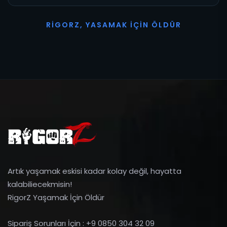
R
I
G
O
R
Z
,
Y
A
S
A
M
A
K
İ
Ç
I
N
Ö
L
D
Ü
R
Artık yaşamak eskisi kadar kolay değil, hayatta
kalabiliecekmisin!
RigorZ Yaşamak İçin Öldür
Sipariş Sorunları İçin : +9 0850 304 32 09