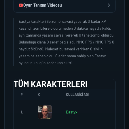
Oyun Tanıtım Videosu
Eastyx karakteri ile zombi savasi yaparak 0 kadar XP
kazandi, zombilere öldürülmeden 0 dakika hayatta kaldi,
ayni zamanda yasam savasi vererek 0 tane zombi öldürdü.
Bulundugu klana 0 seref bagisladi, MMO FPS / MMO TPS 0
haydut öldürdü. Malesef bu savasi verirken 0 sivilin
yasamina sebep oldu. 0 adet nama sahip olan Eastyx
oyuncusu bugün kadar kan akitti.
TÜM KARAKTERLERI
#
K
KULLANICI ADI
K.SEREF
1.
Eastyx
0