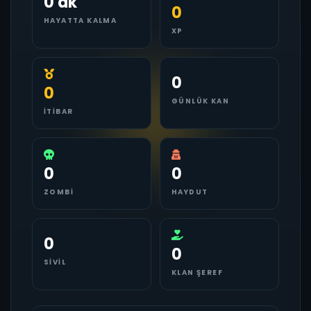
0 dk
0
HAYATTA KALMA
XP
0
0
GÜNLÜK KAN
İTIBAR
0
0
ZOMBI
HAYDUT
0
0
SIVIL
KLAN ŞEREF