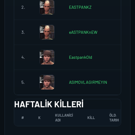
2.
EASTPANKZ
0
3.
eASTPANKnEW
0
4.
EastpankOld
0
5.
ASIMOVLAGIRMEYIN
0
HAFTALIK KILLERI
KULLANICI
ÖLD.
#
K
KILL
ADI
TARIH