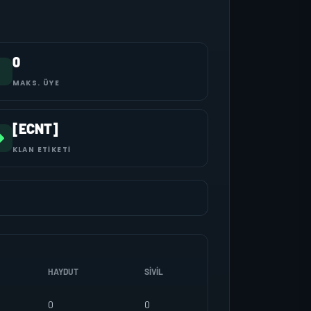
0
MAKS. ÜYE
[ECNT]
KLAN ETIKETI
HAYDUT
SIVIL
0
0