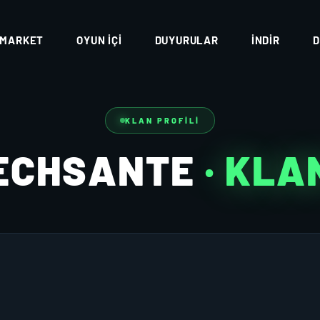
MARKET
OYUN İÇI
DUYURULAR
İNDIR
D
KLAN PROFILI
ECHSANTE
· KLA