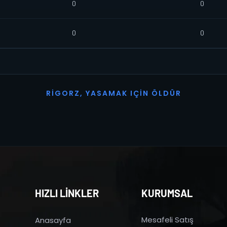
0
0
0
0
R
I
G
O
R
Z
,
Y
A
S
A
M
A
K
I
Ç
I
N
Ö
L
D
Ü
R
HIZLI LİNKLER
KURUMSAL
Mesafeli Satış
Anasayfa