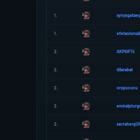
1.
synysgatae
1.
efetasismail
2.
AKPARTii
2.
dilarabal
2.
orspucucu
2.
emiralpturg
2.
serrahergU