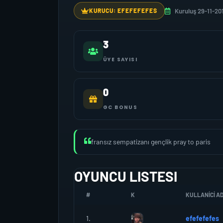
Kuruluş 29-11-20
KURUCU: EFEFEFEFES
3
ÜYE SAYISI
0
GC BONUS
fransız sempatizanı gençlik pray to paris
OYUNCU LISTESI
#
K
KULLANICI AD
1.
efefefefes