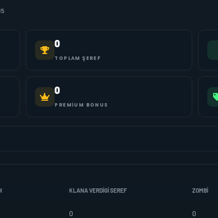
15
0
TOPLAM ŞEREF
0
PREMIUM BONUS
I
KLANA VERDIGI SEREF
ZOMBI
0
0