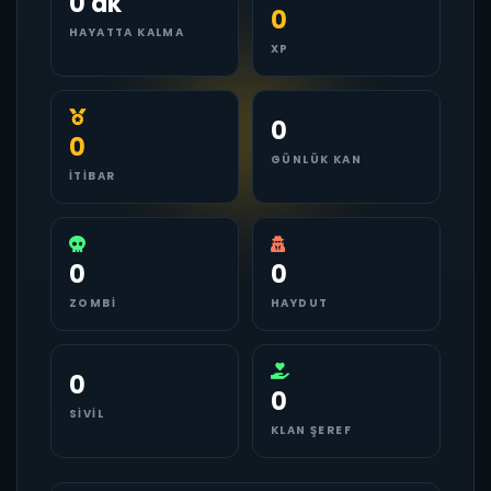
0 dk
0
HAYATTA KALMA
XP
0
0
GÜNLÜK KAN
İTIBAR
0
0
ZOMBI
HAYDUT
0
0
SIVIL
KLAN ŞEREF