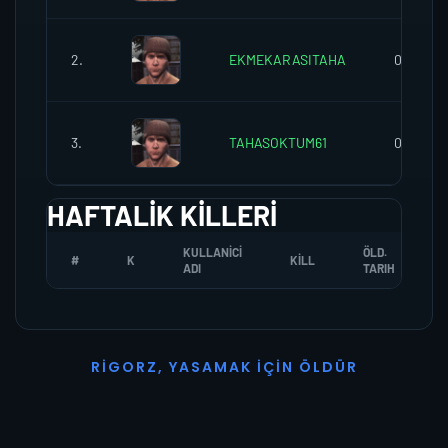
2.
EKMEKARASITAHA
0
3.
TAHASOKTUM61
0
HAFTALIK KILLERI
KULLANICI
ÖLD.
#
K
KILL
ADI
TARIH
R
I
G
O
R
Z
,
Y
A
S
A
M
A
K
İ
Ç
I
N
Ö
L
D
Ü
R