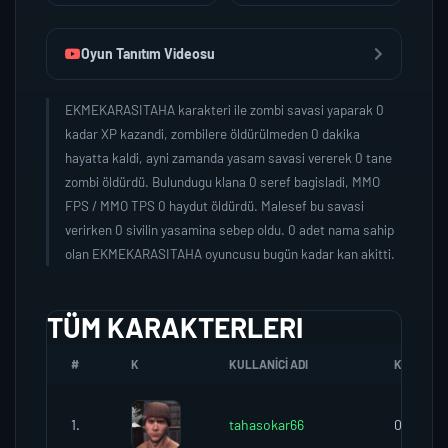
Oyun Tanıtım Videosu
EKMEKARASITAHA karakteri ile zombi savasi yaparak 0
kadar XP kazandi, zombilere öldürülmeden 0 dakika
hayatta kaldi, ayni zamanda yasam savasi vererek 0 tane
zombi öldürdü. Bulundugu klana 0 seref bagisladi, MMO
FPS / MMO TPS 0 haydut öldürdü. Malesef bu savasi
verirken 0 sivilin yasamina sebep oldu. 0 adet nama sahip
olan EKMEKARASITAHA oyuncusu bugün kadar kan akitti.
TÜM KARAKTERLERI
#
K
KULLANICI ADI
K.SEREFI
1.
tahasokar66
0