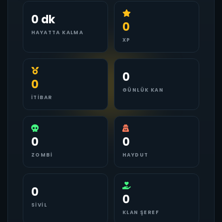
0 dk
0
HAYATTA KALMA
XP
0
0
GÜNLÜK KAN
İTIBAR
0
0
ZOMBI
HAYDUT
0
0
SIVIL
KLAN ŞEREF