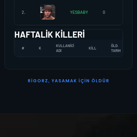
2.
YESBABY
0
0
HAFTALIK KILLERI
KULLANICI
ÖLD.
#
K
KILL
ADI
TARIH
R
I
G
O
R
Z
,
Y
A
S
A
M
A
K
İ
Ç
I
N
Ö
L
D
Ü
R