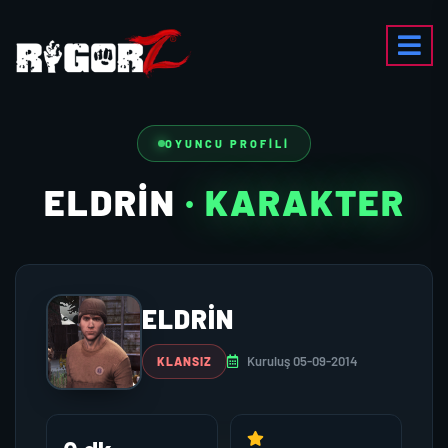
OYUNCU PROFILI
ELDRIN
· KARAKTER
ELDRIN
Kuruluş 05-09-2014
KLANSIZ