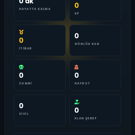
0 dk
0
HAYATTA KALMA
XP
0
0
GÜNLÜK KAN
İTIBAR
0
0
ZOMBI
HAYDUT
0
0
SIVIL
KLAN ŞEREF