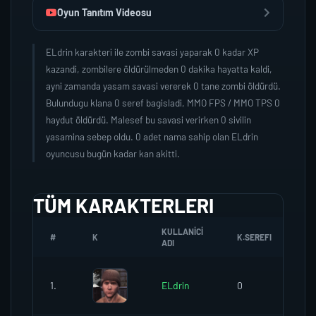
Oyun Tanıtım Videosu
ELdrin karakteri ile zombi savasi yaparak 0 kadar XP
kazandi, zombilere öldürülmeden 0 dakika hayatta kaldi,
ayni zamanda yasam savasi vererek 0 tane zombi öldürdü.
Bulundugu klana 0 seref bagisladi, MMO FPS / MMO TPS 0
haydut öldürdü. Malesef bu savasi verirken 0 sivilin
yasamina sebep oldu. 0 adet nama sahip olan ELdrin
oyuncusu bugün kadar kan akitti.
TÜM KARAKTERLERI
KULLANICI
#
K
K.SEREFI
ZO
ADI
1.
ELdrin
0
0