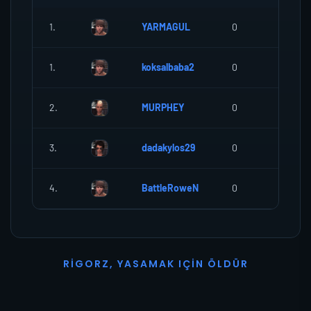
1.
YARMAGUL
0
0
1.
koksalbaba2
0
0
2.
MURPHEY
0
0
3.
dadakylos29
0
0
4.
BattleRoweN
0
0
R
I
G
O
R
Z
,
Y
A
S
A
M
A
K
I
Ç
I
N
Ö
L
D
Ü
R