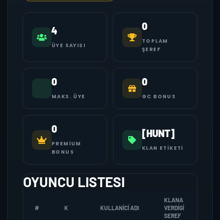
0
4
TOPLAM
ÜYE SAYISI
ŞEREF
0
0
MAKS. ÜYE
GC BONUS
0
[HUNT]
PREMIUM
KLAN ETIKETI
BONUS
OYUNCU LISTESI
KLANA
#
K
KULLANICI ADI
VERDIGI
ZOM
SEREF