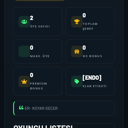
0
2
TOPLAM
ÜYE SAYISI
ŞEREF
0
0
MAKS. ÜYE
GC BONUS
0
[ENDO]
PREMIUM
KLAN ETIKETI
BONUS
-ER- KOYAR GECER