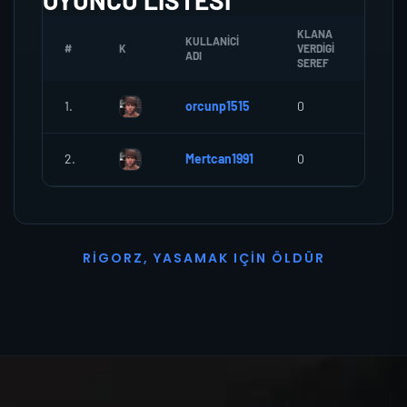
OYUNCU LISTESI
KLANA
KULLANICI
#
K
VERDIGI
ZOMB
ADI
SEREF
1.
orcunp1515
0
0
2.
Mertcan1991
0
0
R
I
G
O
R
Z
,
Y
A
S
A
M
A
K
I
Ç
I
N
Ö
L
D
Ü
R