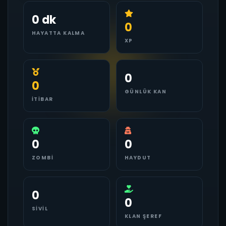
0 dk
0
HAYATTA KALMA
XP
0
0
GÜNLÜK KAN
İTIBAR
0
0
ZOMBI
HAYDUT
0
0
SIVIL
KLAN ŞEREF