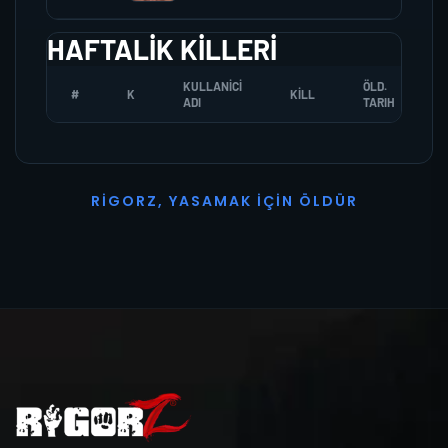
HAFTALIK KILLERI
KULLANICI
ÖLD.
#
K
KILL
ADI
TARIH
R
I
G
O
R
Z
,
Y
A
S
A
M
A
K
İ
Ç
I
N
Ö
L
D
Ü
R