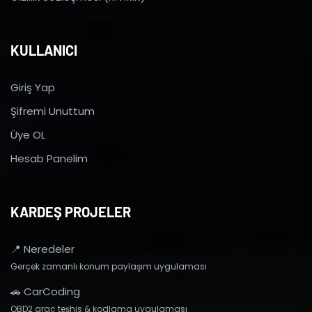
KULLANICI
Giriş Yap
Şifremi Unuttum
Üye OL
Hesab Panelim
KARDEŞ PROJELER
📍 Neredeler
Gerçek zamanlı konum paylaşım uygulaması
🚗 CarCoding
OBD2 araç teşhis & kodlama uygulaması