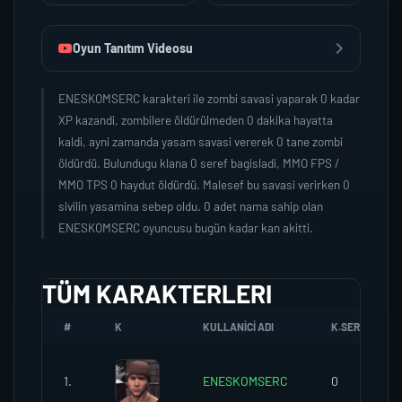
Oyun Tanıtım Videosu
ENESKOMSERC karakteri ile zombi savasi yaparak 0 kadar
XP kazandi, zombilere öldürülmeden 0 dakika hayatta
kaldi, ayni zamanda yasam savasi vererek 0 tane zombi
öldürdü. Bulundugu klana 0 seref bagisladi, MMO FPS /
MMO TPS 0 haydut öldürdü. Malesef bu savasi verirken 0
sivilin yasamina sebep oldu. 0 adet nama sahip olan
ENESKOMSERC oyuncusu bugün kadar kan akitti.
TÜM KARAKTERLERI
#
K
KULLANICI ADI
K.SEREFI
1.
ENESKOMSERC
0