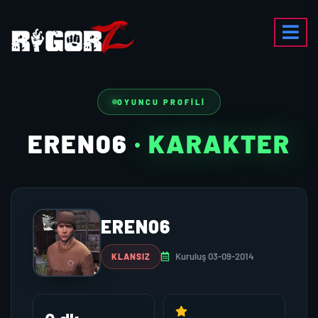
OYUNCU PROFILI
EREN06
· KARAKTER
EREN06
Kuruluş 03-09-2014
KLANSIZ