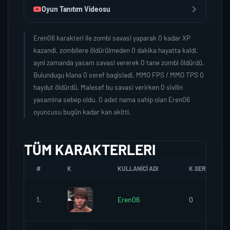
Oyun Tanıtım Videosu
Eren06 karakteri ile zombi savasi yaparak 0 kadar XP
kazandi, zombilere öldürülmeden 0 dakika hayatta kaldi,
ayni zamanda yasam savasi vererek 0 tane zombi öldürdü.
Bulundugu klana 0 seref bagisladi, MMO FPS / MMO TPS 0
haydut öldürdü. Malesef bu savasi verirken 0 sivilin
yasamina sebep oldu. 0 adet nama sahip olan Eren06
oyuncusu bugün kadar kan akitti.
TÜM KARAKTERLERI
#
K
KULLANICI ADI
K.SEREFI
1.
Eren06
0