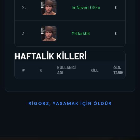
2.
ImNeverLOSEe
0
3.
MrDark06
0
HAFTALIK KILLERI
KULLANICI
ÖLD.
#
K
KILL
ADI
TARIH
R
I
G
O
R
Z
,
Y
A
S
A
M
A
K
İ
Ç
I
N
Ö
L
D
Ü
R