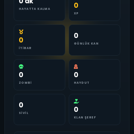
0 dk
0
HAYATTA KALMA
XP
0
0
GÜNLÜK KAN
İTIBAR
0
0
ZOMBI
HAYDUT
0
0
SIVIL
KLAN ŞEREF