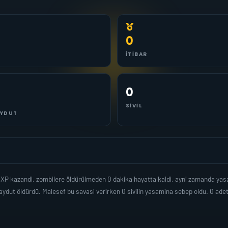
0
İTIBAR
0
SIVIL
YDUT
r XP kazandi, zombilere öldürülmeden 0 dakika hayatta kaldi, ayni zamanda ya
ydut öldürdü. Malesef bu savasi verirken 0 sivilin yasamina sebep oldu. 0 ad