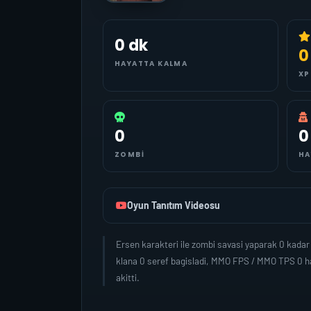
0 dk
0
HAYATTA KALMA
XP
0
0
ZOMBI
HA
Oyun Tanıtım Videosu
Ersen karakteri ile zombi savasi yaparak 0 kada
klana 0 seref bagisladi, MMO FPS / MMO TPS 0 ha
akitti.