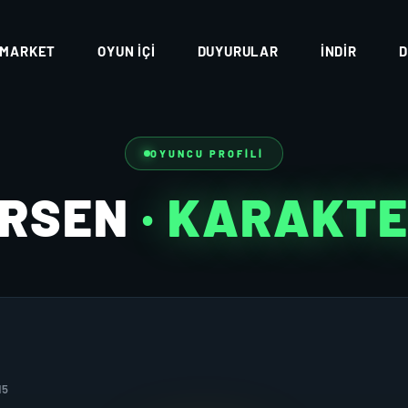
MARKET
OYUN İÇI
DUYURULAR
İNDIR
D
OYUNCU PROFILI
ERSEN
· KARAKT
15