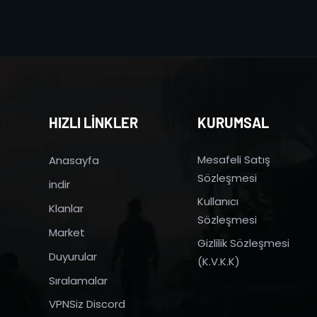
HIZLI LİNKLER
KURUMSAL
Mesafeli Satış
Anasayfa
Sözleşmesi
indir
Kullanıcı
Klanlar
Sözleşmesi
Market
Gizlilik Sözleşmesi
Duyurular
(K.V.K.K)
Sıralamalar
VPNSiz Discord