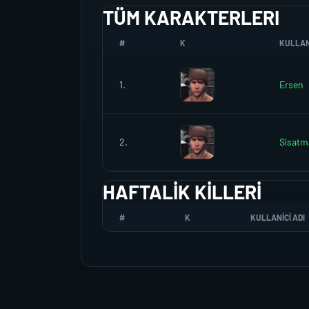
TÜM KARAKTERLERI
#
K
KULLANI
1.
Ersen
2.
Sisatm
HAFTALIK KILLERI
#
K
KULLANICI ADI