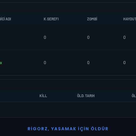
CI ADI
K.SEREFI
ZOMBI
HAYDU
0
0
0
a
0
0
0
KILL
ÖLD. TARIH
ÖL
R
I
G
O
R
Z
,
Y
A
S
A
M
A
K
İ
Ç
I
N
Ö
L
D
Ü
R