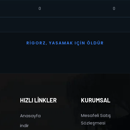
0
0
R
I
G
O
R
Z
,
Y
A
S
A
M
A
K
I
Ç
I
N
Ö
L
D
Ü
R
HIZLI LİNKLER
KURUMSAL
Mesafeli Satış
Anasayfa
Sözleşmesi
indir