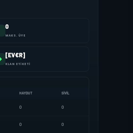
0
MAKS. ÜYE
[EV€R]
KLAN ETIKETI
HAYDUT
SIVIL
0
0
0
0