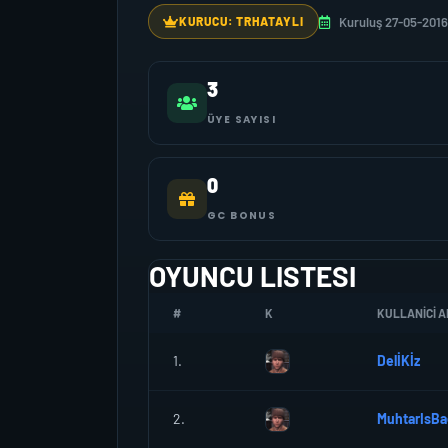
Kuruluş 27-05-2016
KURUCU: TRHATAYLI
3
ÜYE SAYISI
0
GC BONUS
OYUNCU LISTESI
#
K
KULLANICI A
1.
DelİKİz
2.
MuhtarIsBa