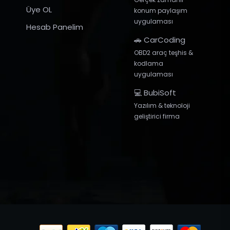
Üye OL
konum paylaşım
uygulaması
Hesab Panelim
🚗 CarCoding
OBD2 araç teşhis &
kodlama
uygulaması
💻 BubiSoft
Yazılım & teknoloji
geliştirici firma