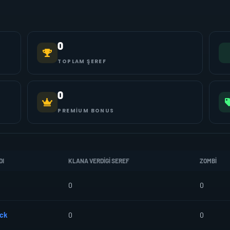
0
TOPLAM ŞEREF
0
PREMIUM BONUS
DI
KLANA VERDIGI SEREF
ZOMBI
0
0
ck
0
0