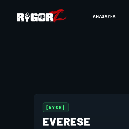
ANASAYFA
[EV€R]
EVERESE