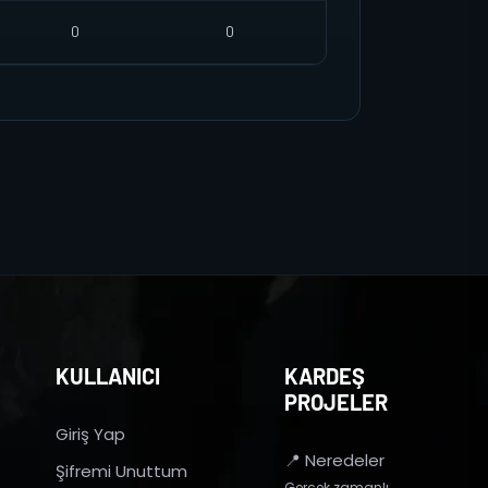
0
0
KULLANICI
KARDEŞ
PROJELER
Giriş Yap
📍 Neredeler
Şifremi Unuttum
Gerçek zamanlı