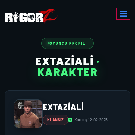
OYUNCU PROFILI
EXTAZIALI
·
KARAKTER
EXTAZIALI
Kuruluş 12-02-2025
KLANSIZ