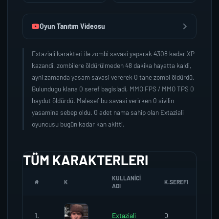
Oyun Tanıtım Videosu
Extaziali karakteri ile zombi savasi yaparak 4308 kadar XP
kazandi, zombilere öldürülmeden 48 dakika hayatta kaldi,
ayni zamanda yasam savasi vererek 0 tane zombi öldürdü.
Bulundugu klana 0 seref bagisladi, MMO FPS / MMO TPS 0
haydut öldürdü. Malesef bu savasi verirken 0 sivilin
yasamina sebep oldu. 0 adet nama sahip olan Extaziali
oyuncusu bugün kadar kan akitti.
TÜM KARAKTERLERI
KULLANICI
#
K
K.SEREFI
ZO
ADI
1.
Extaziali
0
0