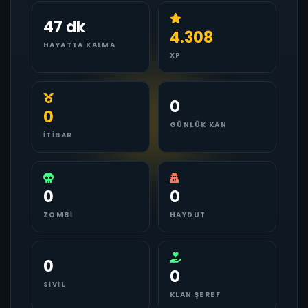
47 dk
4.308
HAYATTA KALMA
XP
0
0
GÜNLÜK KAN
İTIBAR
0
0
ZOMBI
HAYDUT
0
0
SIVIL
KLAN ŞEREF