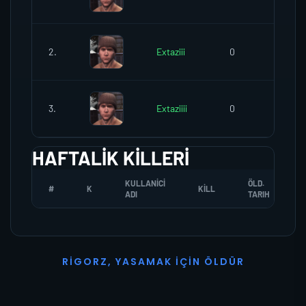
2.
Extaziii
0
0
3.
Extaziiii
0
0
HAFTALIK KILLERI
KULLANICI
ÖLD.
#
K
KILL
ADI
TARIH
R
I
G
O
R
Z
,
Y
A
S
A
M
A
K
İ
Ç
I
N
Ö
L
D
Ü
R