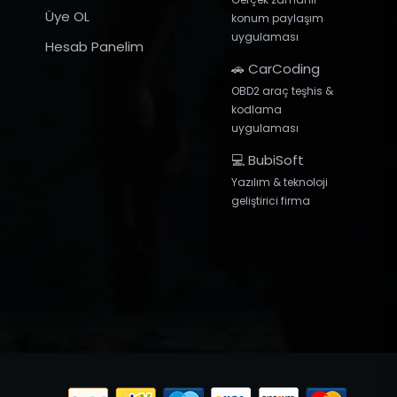
Üye OL
konum paylaşım
uygulaması
Hesab Panelim
🚗 CarCoding
OBD2 araç teşhis &
kodlama
uygulaması
💻 BubiSoft
Yazılım & teknoloji
geliştirici firma