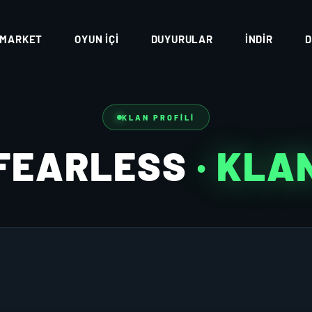
MARKET
OYUN İÇI
DUYURULAR
İNDIR
D
KLAN PROFILI
FEARLESS
· KLA