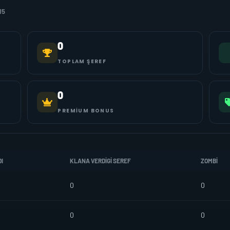
15
0
TOPLAM ŞEREF
0
PREMIUM BONUS
I
KLANA VERDIGI SEREF
ZOMBI
0
0
0
0