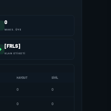
0
MAKS. ÜYE
[FRLS]
KLAN ETIKETI
HAYDUT
SIVIL
0
0
0
0