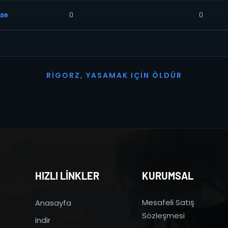
ase
0
0
R
I
G
O
R
Z
,
Y
A
S
A
M
A
K
I
Ç
I
N
Ö
L
D
Ü
R
HIZLI LİNKLER
KURUMSAL
Mesafeli Satış
Anasayfa
Sözleşmesi
indir