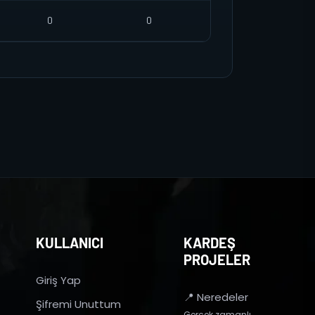
0
0
KULLANICI
KARDEŞ
PROJELER
Giriş Yap
📍 Neredeler
Şifremi Unuttum
Gerçek zamanlı