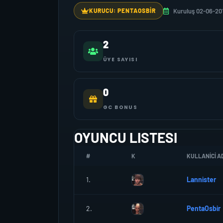
Kuruluş 02-06-20
KURUCU: PENTAOSBIR
2
ÜYE SAYISI
0
GC BONUS
OYUNCU LISTESI
#
K
KULLANICI AD
1.
Lannister
2.
PentaOsbir