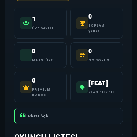
0
1
TOPLAM
ÜYE SAYISI
ŞEREF
0
0
MAKS. ÜYE
GC BONUS
0
[FEAT]
PREMIUM
KLAN ETIKETI
BONUS
Herkeze Açık.