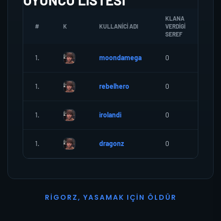
OYUNCU LISTESI
KLANA
#
K
KULLANICI ADI
VERDIGI
ZOM
SEREF
1.
moondamega
0
0
1.
rebelhero
0
0
1.
irolandi
0
0
1.
dragonz
0
0
R
I
G
O
R
Z
,
Y
A
S
A
M
A
K
I
Ç
I
N
Ö
L
D
Ü
R