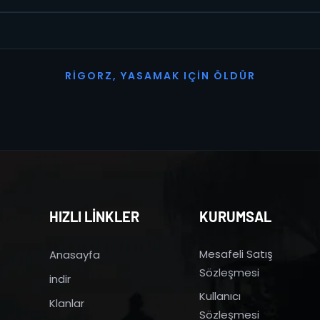
R
I
G
O
R
Z
,
Y
A
S
A
M
A
K
I
Ç
I
N
Ö
L
D
Ü
R
HIZLI LİNKLER
KURUMSAL
Mesafeli Satış
Anasayfa
Sözleşmesi
indir
Kullanıcı
Klanlar
Sözleşmesi