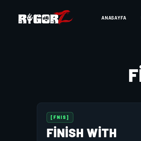
ANASAYFA
F
[FNIS]
FINISH WITH