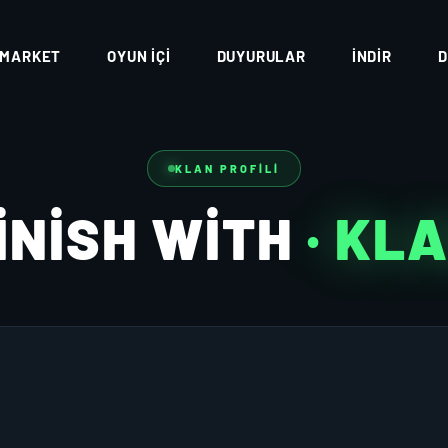
MARKET
OYUN İÇI
DUYURULAR
İNDIR
D
KLAN PROFILI
INISH WITH
· KL