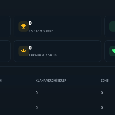
0
TOPLAM ŞEREF
0
PREMIUM BONUS
I
KLANA VERDIGI SEREF
ZOMBI
0
0
0
0