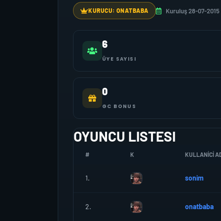
Kuruluş 28-07-2015
KURUCU: ONATBABA
6
ÜYE SAYISI
0
GC BONUS
OYUNCU LISTESI
#
K
KULLANICI AD
1.
sonim
2.
onatbaba