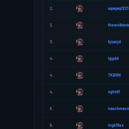
2.
aqaqaq1221
2.
thewolkind
3.
kjsanjd
4.
tggdd
4.
TKBRN
4.
vghtdf
5.
naschmecn
6.
mgk19xx