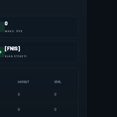
0
MAKS. ÜYE
[FNIS]
KLAN ETIKETI
HAYDUT
SIVIL
0
0
0
0