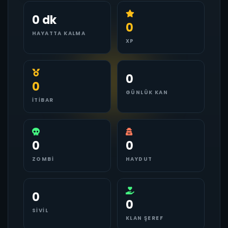
0 dk
0
HAYATTA KALMA
XP
0
0
GÜNLÜK KAN
İTIBAR
0
0
ZOMBI
HAYDUT
0
0
SIVIL
KLAN ŞEREF