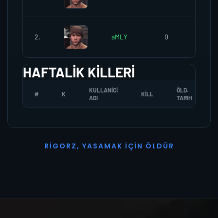
2.
aMLY
0
0
HAFTALIK KILLERI
KULLANICI
ÖLD.
#
K
KILL
ADI
TARIH
R
I
G
O
R
Z
,
Y
A
S
A
M
A
K
İ
Ç
I
N
Ö
L
D
Ü
R