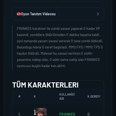
Oyun Tanıtım Videosu
FRANKES karakteri ile zombi savasi yaparak 0 kadar XP
kazandi, zombilere öldürülmeden 0 dakika hayatta kaldi,
ayni zamanda yasam savasi vererek 0 tane zombi öldürdü.
Bulundugu klana 0 seref bagisladi, MMO FPS / MMO TPS 0
haydut öldürdü. Malesef bu savasi verirken 0 sivilin
yasamina sebep oldu. 0 adet nama sahip olan FRANKES
oyuncusu bugün kadar kan akitti.
TÜM KARAKTERLERI
KULLANICI
#
K
K.SEREFI
Z
ADI
1.
FRANKES
0
0