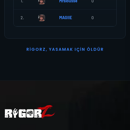
1.
Mrslousse
0
0
2.
MAGIIE
0
0
R
I
G
O
R
Z
,
Y
A
S
A
M
A
K
I
Ç
I
N
Ö
L
D
Ü
R