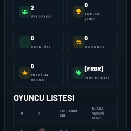
0
2
TOPLAM
ÜYE SAYISI
ŞEREF
0
0
MAKS. ÜYE
GC BONUS
0
[FRBR]
PREMIUM
KLAN ETIKETI
BONUS
OYUNCU LISTESI
KLANA
KULLANICI
#
K
VERDIGI
ZOMBI
ADI
SEREF