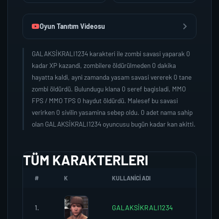
Oyun Tanıtım Videosu
GALAKSİKRALI1234 karakteri ile zombi savasi yaparak 0
kadar XP kazandi, zombilere öldürülmeden 0 dakika
hayatta kaldi, ayni zamanda yasam savasi vererek 0 tane
zombi öldürdü. Bulundugu klana 0 seref bagisladi, MMO
FPS / MMO TPS 0 haydut öldürdü. Malesef bu savasi
verirken 0 sivilin yasamina sebep oldu. 0 adet nama sahip
olan GALAKSİKRALI1234 oyuncusu bugün kadar kan akitti.
TÜM KARAKTERLERI
#
K
KULLANICI ADI
K.SEREF
1.
GALAKSİKRALI1234
0