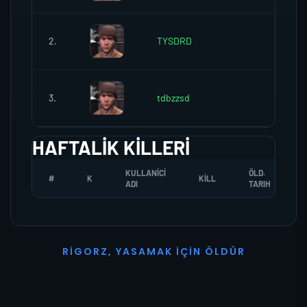
2.
TYSDRD
0
3.
tdbzzsd
0
HAFTALIK KILLERI
KULLANICI
ÖLD.
#
K
KILL
ADI
TARIH
R
I
G
O
R
Z
,
Y
A
S
A
M
A
K
İ
Ç
I
N
Ö
L
D
Ü
R