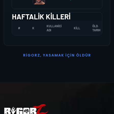
HAFTALIK KILLERI
KULLANICI
ÖLD.
#
K
KILL
ADI
TARIH
R
I
G
O
R
Z
,
Y
A
S
A
M
A
K
İ
Ç
I
N
Ö
L
D
Ü
R