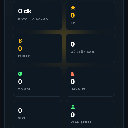
0 dk
0
HAYATTA KALMA
XP
0
0
GÜNLÜK KAN
İTIBAR
0
0
ZOMBI
HAYDUT
0
0
SIVIL
KLAN ŞEREF