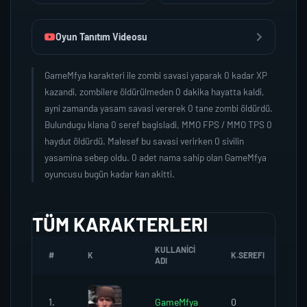
Oyun Tanıtım Videosu
GameMfya karakteri ile zombi savasi yaparak 0 kadar XP
kazandi, zombilere öldürülmeden 0 dakika hayatta kaldi,
ayni zamanda yasam savasi vererek 0 tane zombi öldürdü.
Bulundugu klana 0 seref bagisladi, MMO FPS / MMO TPS 0
haydut öldürdü. Malesef bu savasi verirken 0 sivilin
yasamina sebep oldu. 0 adet nama sahip olan GameMfya
oyuncusu bugün kadar kan akitti.
TÜM KARAKTERLERI
KULLANICI
#
K
K.SEREFI
ZO
ADI
1.
GameMfya
0
0