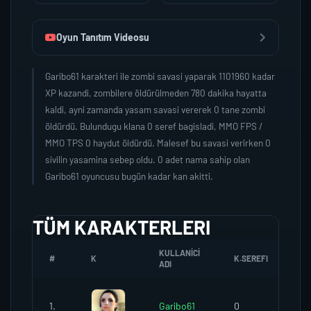
Oyun Tanıtım Videosu
Garibo61 karakteri ile zombi savasi yaparak 1101960 kadar
XP kazandi, zombilere öldürülmeden 780 dakika hayatta
kaldi, ayni zamanda yasam savasi vererek 0 tane zombi
öldürdü. Bulundugu klana 0 seref bagisladi, MMO FPS /
MMO TPS 0 haydut öldürdü. Malesef bu savasi verirken 0
sivilin yasamina sebep oldu. 0 adet nama sahip olan
Garibo61 oyuncusu bugün kadar kan akitti.
TÜM KARAKTERLERI
KULLANICI
#
K
K.SEREFI
ZO
ADI
1.
Garibo61
0
0