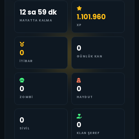
12 sa 59 dk
1.101.960
HAYATTA KALMA
XP
0
0
GÜNLÜK KAN
İTIBAR
0
0
ZOMBI
HAYDUT
0
0
SIVIL
KLAN ŞEREF