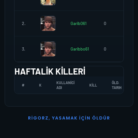
2.
Garib061
0
0
3.
Garibbo61
0
0
HAFTALIK KILLERI
KULLANICI
ÖLD.
#
K
KILL
ADI
TARIH
R
I
G
O
R
Z
,
Y
A
S
A
M
A
K
İ
Ç
I
N
Ö
L
D
Ü
R