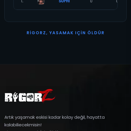
1.
SUPHİ
0
0
R
I
G
O
R
Z
,
Y
A
S
A
M
A
K
I
Ç
I
N
Ö
L
D
Ü
R
Artık yaşamak eskisi kadar kolay değil, hayatta
kalabiliecekmisin!