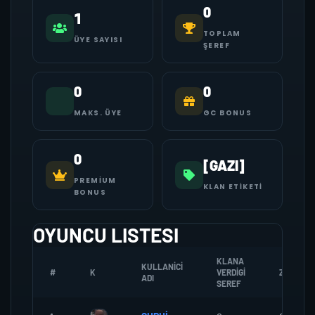
0
1
TOPLAM
ÜYE SAYISI
ŞEREF
0
0
MAKS. ÜYE
GC BONUS
0
[GAZI]
PREMIUM
KLAN ETIKETI
BONUS
OYUNCU LISTESI
KLANA
KULLANICI
#
K
VERDIGI
ZOMBI
ADI
SEREF