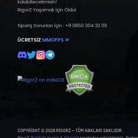
kalabiliecekmisin!
RigorZ Yaşamak İçin Öldür
Sipariş Sorunları İçin : +9 0850 304 32 09
ÜCRETSIZ
MMOFPS
COPYRIGHT © 2026 RIGORZ — TÜM HAKLARI SAKLIDIR.
RigorZ,
BubiSoft Yazılım & Teknoloji
tarafından geliştirilmiştir. Profe