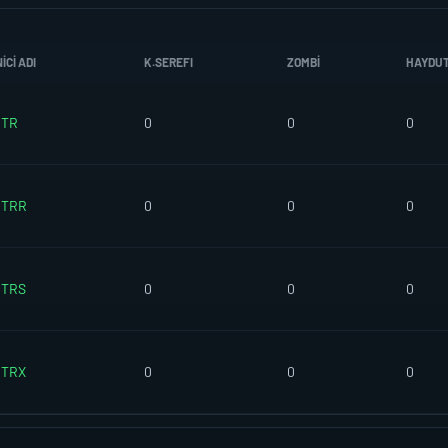
CI ADI
K.SEREFI
ZOMBI
HAYDU
OTR
0
0
0
OTRR
0
0
0
OTRS
0
0
0
OTRX
0
0
0