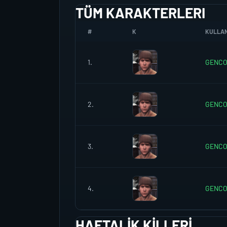
TÜM KARAKTERLERI
#
K
KULLANI
1.
GENC
2.
GENC
3.
GENC
4.
GENC
HAFTALIK KILLERI