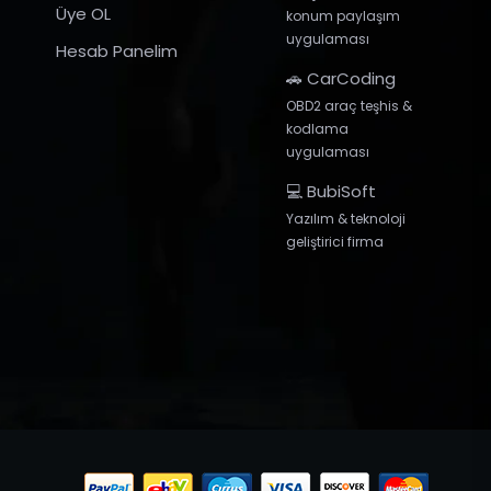
Üye OL
konum paylaşım
uygulaması
Hesab Panelim
🚗 CarCoding
OBD2 araç teşhis &
kodlama
uygulaması
💻 BubiSoft
Yazılım & teknoloji
geliştirici firma