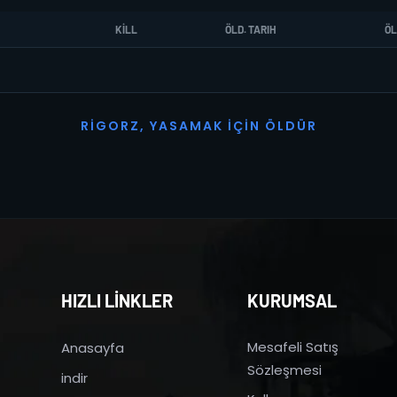
KILL
ÖLD. TARIH
ÖL
R
I
G
O
R
Z
,
Y
A
S
A
M
A
K
İ
Ç
I
N
Ö
L
D
Ü
R
HIZLI LİNKLER
KURUMSAL
Mesafeli Satış
Anasayfa
Sözleşmesi
indir