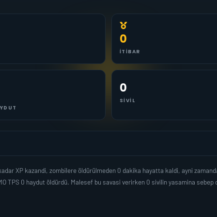
0
İTIBAR
0
SIVIL
YDUT
adar XP kazandi, zombilere öldürülmeden 0 dakika hayatta kaldi, ayni zamand
MO TPS 0 haydut öldürdü. Malesef bu savasi verirken 0 sivilin yasamina sebe