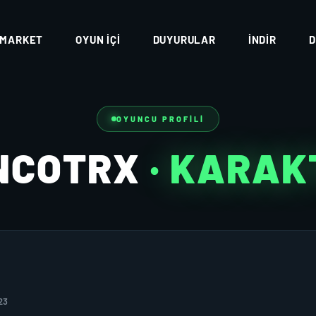
MARKET
OYUN İÇI
DUYURULAR
İNDIR
D
OYUNCU PROFILI
NCOTRX
· KARAK
23