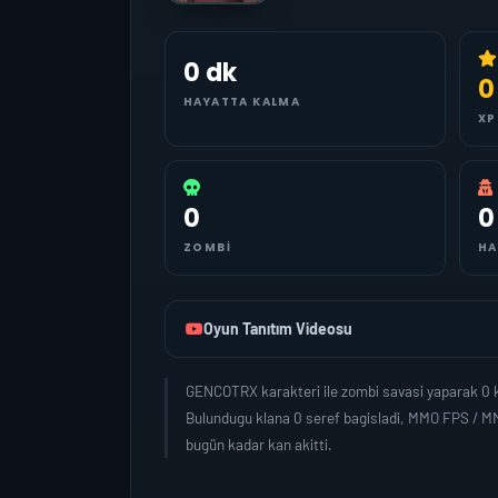
0 dk
0
HAYATTA KALMA
XP
0
0
ZOMBI
HA
Oyun Tanıtım Videosu
GENCOTRX karakteri ile zombi savasi yaparak 0 k
Bulundugu klana 0 seref bagisladi, MMO FPS / M
bugün kadar kan akitti.