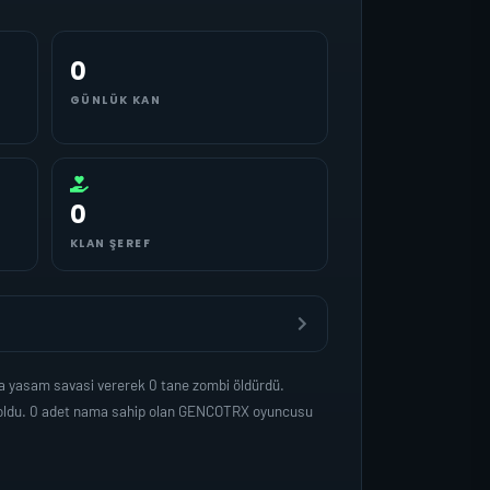
0
GÜNLÜK KAN
0
KLAN ŞEREF
a yasam savasi vererek 0 tane zombi öldürdü.
p oldu. 0 adet nama sahip olan GENCOTRX oyuncusu