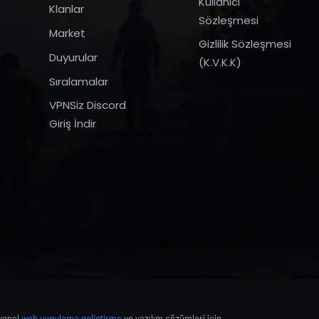
Kullanıcı
Klanlar
Sözleşmesi
Market
Gizlilik Sözleşmesi
Duyurular
(K.V.K.K)
Sıralamalar
VPNSiz Discord
Giriş İndir
syonel
web uygulama geliştirme
ve yazılım çözümleri için