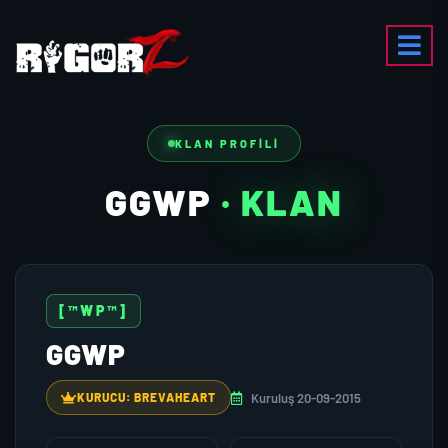
KLAN PROFILI
GGWP
· KLAN
[™WP™]
GGWP
Kuruluş 20-09-2015
KURUCU: BREVAHEART