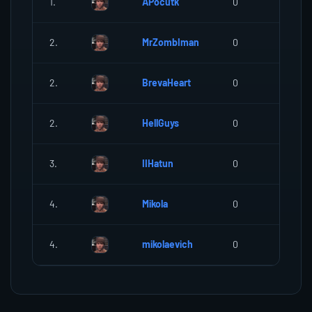
1.
APocutk
0
0
2.
MrZombIman
0
0
2.
BrevaHeart
0
0
2.
HellGuys
0
0
3.
IIHatun
0
0
4.
Mikola
0
0
4.
mikolaevich
0
0