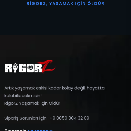
R
I
G
O
R
Z
,
Y
A
S
A
M
A
K
I
Ç
I
N
Ö
L
D
Ü
R
Artık yaşamak eskisi kadar kolay değil, hayatta
kalabiliecekmisin!
RigorZ Yaşamak İçin Öldür
Sipariş Sorunları İçin : +9 0850 304 32 09