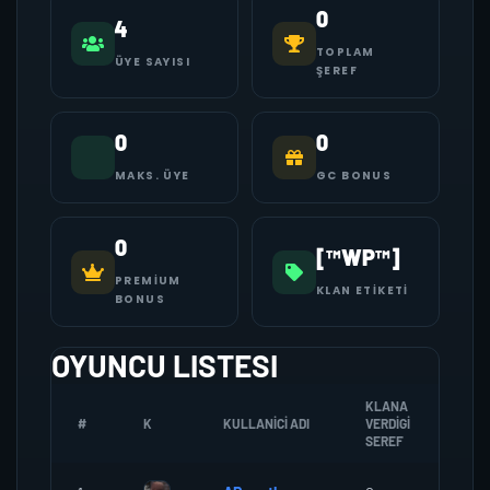
0
4
TOPLAM
ÜYE SAYISI
ŞEREF
0
0
MAKS. ÜYE
GC BONUS
0
[™WP™]
PREMIUM
KLAN ETIKETI
BONUS
OYUNCU LISTESI
KLANA
#
K
KULLANICI ADI
VERDIGI
ZOM
SEREF