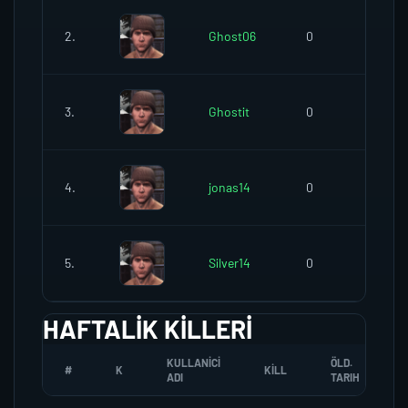
2.
Ghost06
0
0
3.
Ghostit
0
0
4.
jonas14
0
0
5.
Silver14
0
0
HAFTALIK KILLERI
KULLANICI
ÖLD.
#
K
KILL
ADI
TARIH