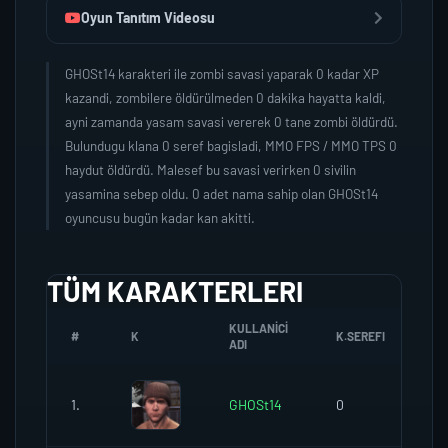
Oyun Tanıtım Videosu
GHOSt14 karakteri ile zombi savasi yaparak 0 kadar XP
kazandi, zombilere öldürülmeden 0 dakika hayatta kaldi,
ayni zamanda yasam savasi vererek 0 tane zombi öldürdü.
Bulundugu klana 0 seref bagisladi, MMO FPS / MMO TPS 0
haydut öldürdü. Malesef bu savasi verirken 0 sivilin
yasamina sebep oldu. 0 adet nama sahip olan GHOSt14
oyuncusu bugün kadar kan akitti.
TÜM KARAKTERLERI
KULLANICI
#
K
K.SEREFI
ZO
ADI
1.
GHOSt14
0
0