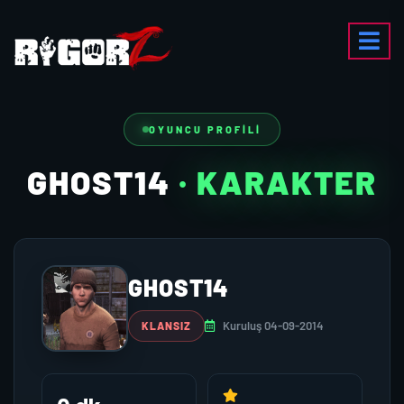
OYUNCU PROFILI
GHOST14
· KARAKTER
GHOST14
Kuruluş 04-09-2014
KLANSIZ