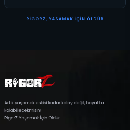
R
I
G
O
R
Z
,
Y
A
S
A
M
A
K
İ
Ç
I
N
Ö
L
D
Ü
R
Artık yaşamak eskisi kadar kolay değil, hayatta
kalabiliecekmisin!
RigorZ Yaşamak İçin Öldür