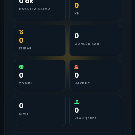
0 dk
0
HAYATTA KALMA
XP
0
0
GÜNLÜK KAN
İTIBAR
0
0
ZOMBI
HAYDUT
0
0
SIVIL
KLAN ŞEREF