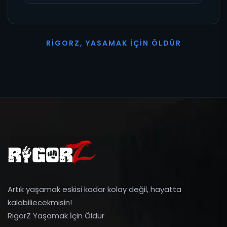
R
I
G
O
R
Z
,
Y
A
S
A
M
A
K
İ
Ç
I
N
Ö
L
D
Ü
R
Artık yaşamak eskisi kadar kolay değil, hayatta
kalabiliecekmisin!
RigorZ Yaşamak İçin Öldür