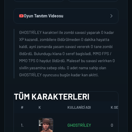
Oyun Tanıtım Videosu
GHOSTRİLEY karakteri ile zombi savasi yaparak 0 kadar
XP kazandi, zombilere öldürülmeden 0 dakika hayatta
kaldi, ayni zamanda yasam savasi vererek 0 tane zombi
öldürdü. Bulundugu klana 0 seref bagisladi, MMO FPS /
MMO TPS 0 haydut öldürdü. Malesef bu savasi verirken 0
sivilin yasamina sebep oldu. 0 adet nama sahip olan
GHOSTRİLEY oyuncusu bugün kadar kan akitti.
TÜM KARAKTERLERI
#
K
KULLANICI ADI
K.SEREFI
1.
GHOSTRİLEY
0