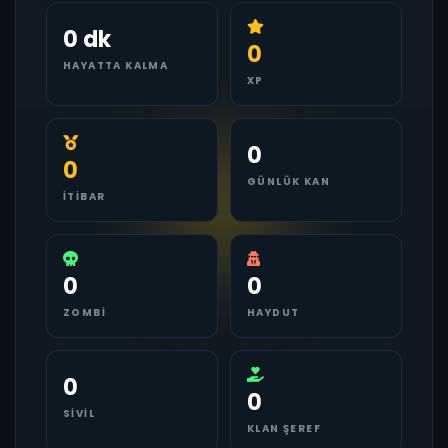
0 dk
0
HAYATTA KALMA
XP
0
0
GÜNLÜK KAN
İTIBAR
0
0
ZOMBI
HAYDUT
0
0
SIVIL
KLAN ŞEREF