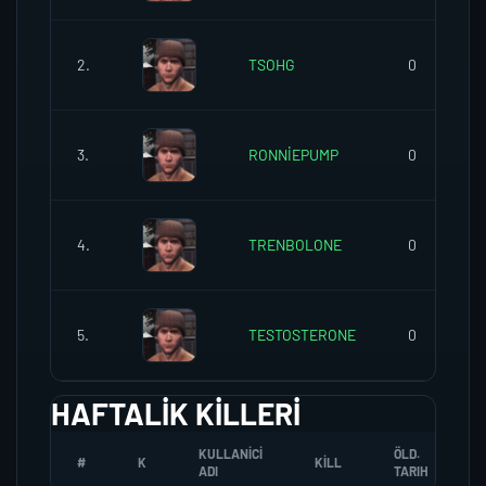
2.
TSOHG
0
3.
RONNİEPUMP
0
4.
TRENBOLONE
0
5.
TESTOSTERONE
0
HAFTALIK KILLERI
KULLANICI
ÖLD.
#
K
KILL
ADI
TARIH