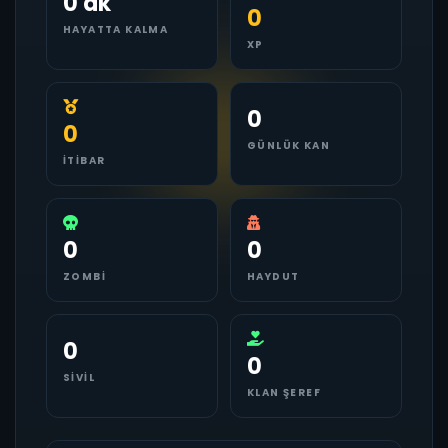
0 dk
0
HAYATTA KALMA
XP
0
0
GÜNLÜK KAN
İTIBAR
0
0
ZOMBI
HAYDUT
0
0
SIVIL
KLAN ŞEREF