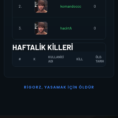
2.
komandoccc
0
3.
hacirtA
0
HAFTALIK KILLERI
KULLANICI
ÖLD.
#
K
KILL
ADI
TARIH
R
I
G
O
R
Z
,
Y
A
S
A
M
A
K
İ
Ç
I
N
Ö
L
D
Ü
R