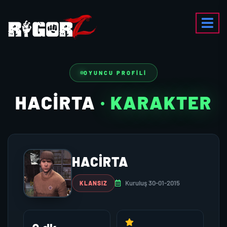
OYUNCU PROFILI
HACIRTA
· KARAKTER
HACIRTA
Kuruluş 30-01-2015
KLANSIZ