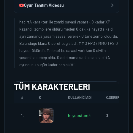
Oyun Tanıtım Videosu
hacirtA karakteri ile zombi savasi yaparak 0 kadar XP
kazandi, zombilere öldürülmeden 0 dakika hayatta kaldi,
ayni zamanda yasam savasi vererek 0 tane zombi öldürdü.
Bulundugu klana 0 seref bagisladi, MMO FPS / MMO TPS 0
haydut öldürdü. Malesef bu savasi verirken 0 sivilin
yasamina sebep oldu. 0 adet nama sahip olan hacirtA
oyuncusu bugün kadar kan akitti.
TÜM KARAKTERLERI
#
K
KULLANICI ADI
K.SEREFI
1.
heydostum3
0