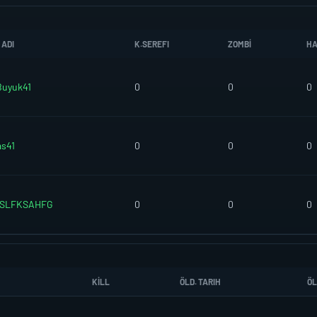
 ADI
K.SEREFI
ZOMBI
HA
Buyuk41
0
0
0
s41
0
0
0
SLFKSAHFG
0
0
0
KILL
ÖLD. TARIH
ÖL