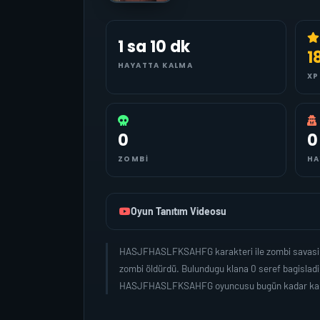
1 sa 10 dk
1
HAYATTA KALMA
XP
0
0
ZOMBI
HA
Oyun Tanıtım Videosu
HASJFHASLFKSAHFG karakteri ile zombi savasi ya
zombi öldürdü. Bulundugu klana 0 seref bagislad
HASJFHASLFKSAHFG oyuncusu bugün kadar kan 