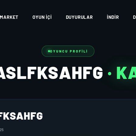
MARKET
OYUN İÇI
DUYURULAR
İNDIR
D
OYUNCU PROFILI
ASLFKSAHFG
· 
FKSAHFG
25