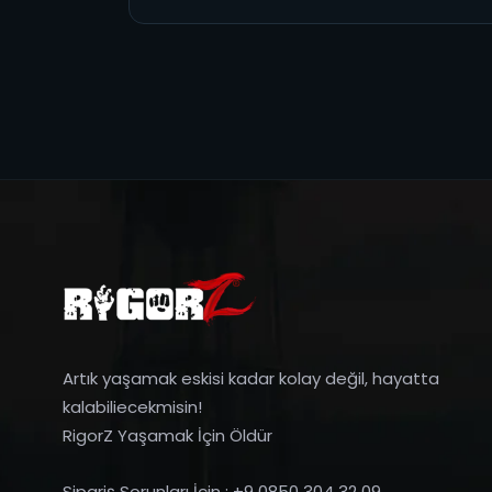
Artık yaşamak eskisi kadar kolay değil, hayatta
kalabiliecekmisin!
RigorZ Yaşamak İçin Öldür
Sipariş Sorunları İçin : +9 0850 304 32 09