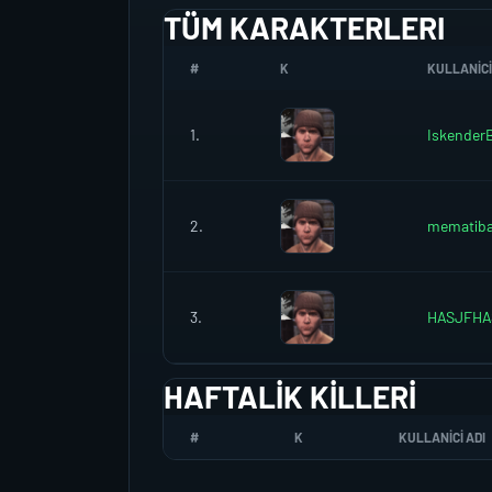
TÜM KARAKTERLERI
#
K
KULLANICI
1.
Iskender
2.
mematiba
3.
HASJFHA
HAFTALIK KILLERI
#
K
KULLANICI ADI