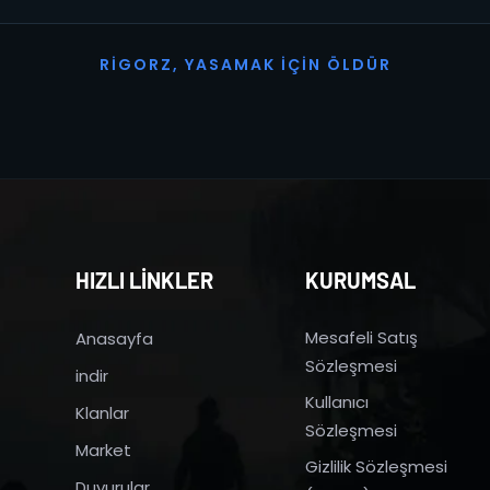
R
I
G
O
R
Z
,
Y
A
S
A
M
A
K
İ
Ç
I
N
Ö
L
D
Ü
R
HIZLI LİNKLER
KURUMSAL
Mesafeli Satış
Anasayfa
Sözleşmesi
indir
Kullanıcı
Klanlar
Sözleşmesi
Market
Gizlilik Sözleşmesi
Duyurular