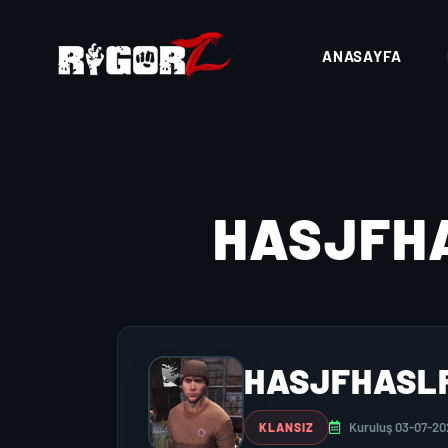
ANASAYFA
HASJFH
HASJFHASL
Kuruluş 03-07-20
KLANSIZ