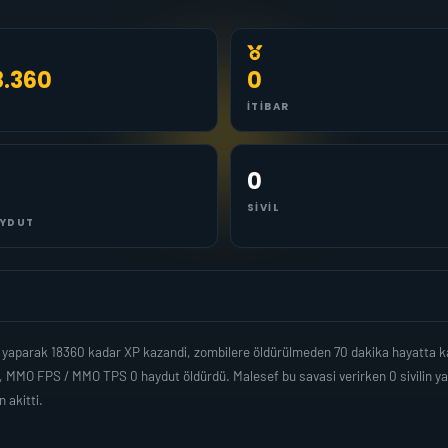
8.360
0
İTIBAR
0
SIVIL
YDUT
parak 18360 kadar XP kazandi, zombilere öldürülmeden 70 dakika hayatta ka
i, MMO FPS / MMO TPS 0 haydut öldürdü. Malesef bu savasi verirken 0 sivilin 
akitti.