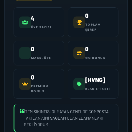
0
4
TOPLAM
ÜYE SAYISI
ŞEREF
0
0
MAKS. ÜYE
GC BONUS
0
[HVNG]
PREMIUM
KLAN ETIKETI
BONUS
İTEM SIKINTISI OLMAYAN GENELDE COMPOSTA
TAKILAN AİMİ SAĞLAM OLAN ELAMANLARI
BEKLİYORUM