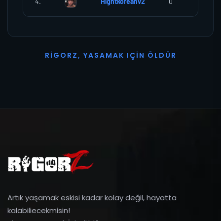
4.
Hightkoreanv2
0
0
R
I
G
O
R
Z
,
Y
A
S
A
M
A
K
I
Ç
I
N
Ö
L
D
Ü
R
Artık yaşamak eskisi kadar kolay değil, hayatta
kalabiliecekmisin!