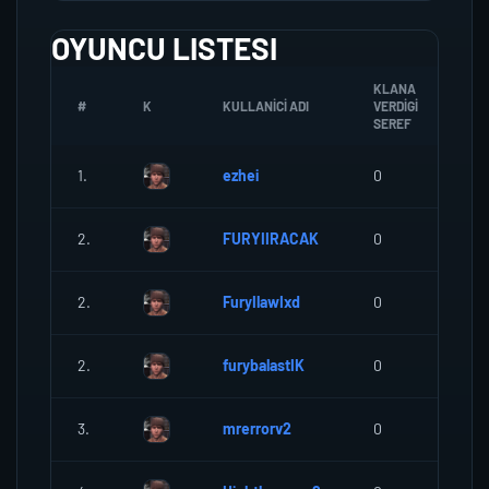
OYUNCU LISTESI
KLANA
#
K
KULLANICI ADI
VERDIGI
ZO
SEREF
1.
ezhei
0
0
2.
FURYIIRACAK
0
0
2.
FuryIlawIxd
0
0
2.
furybalastIK
0
0
3.
mrerrorv2
0
0