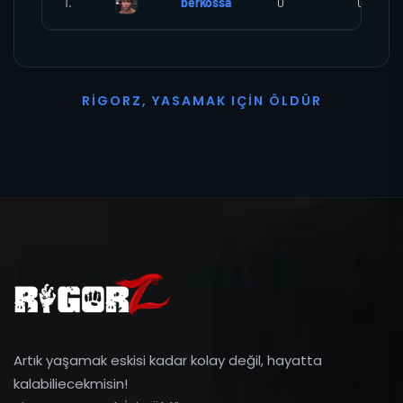
1.
berkossa
0
0
R
I
G
O
R
Z
,
Y
A
S
A
M
A
K
I
Ç
I
N
Ö
L
D
Ü
R
Artık yaşamak eskisi kadar kolay değil, hayatta
kalabiliecekmisin!