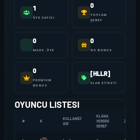
0
1
TOPLAM
ÜYE SAYISI
ŞEREF
0
0
MAKS. ÜYE
GC BONUS
0
[HLLR]
PREMIUM
KLAN ETIKETI
BONUS
OYUNCU LISTESI
KLANA
KULLANICI
#
K
VERDIGI
ZOMBI
ADI
SEREF