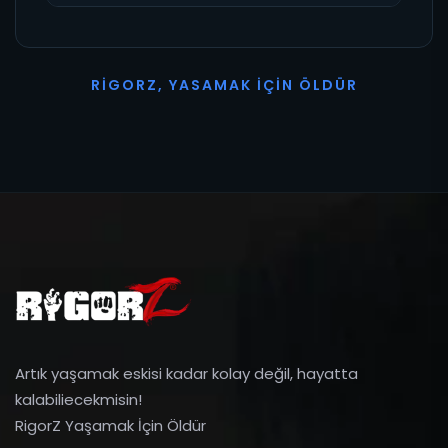
R
I
G
O
R
Z
,
Y
A
S
A
M
A
K
İ
Ç
I
N
Ö
L
D
Ü
R
Artık yaşamak eskisi kadar kolay değil, hayatta
kalabiliecekmisin!
RigorZ Yaşamak İçin Öldür