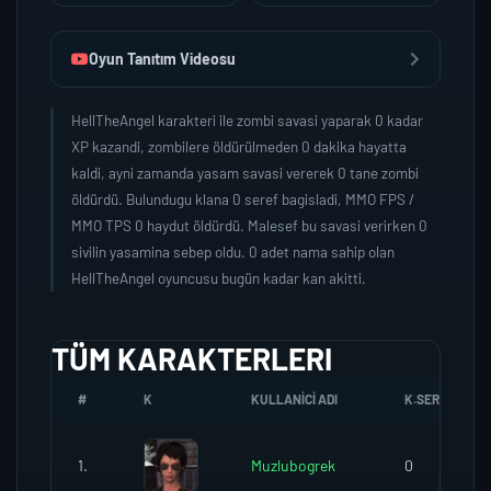
Oyun Tanıtım Videosu
HellTheAngel karakteri ile zombi savasi yaparak 0 kadar
XP kazandi, zombilere öldürülmeden 0 dakika hayatta
kaldi, ayni zamanda yasam savasi vererek 0 tane zombi
öldürdü. Bulundugu klana 0 seref bagisladi, MMO FPS /
MMO TPS 0 haydut öldürdü. Malesef bu savasi verirken 0
sivilin yasamina sebep oldu. 0 adet nama sahip olan
HellTheAngel oyuncusu bugün kadar kan akitti.
TÜM KARAKTERLERI
#
K
KULLANICI ADI
K.SEREFI
1.
Muzlubogrek
0