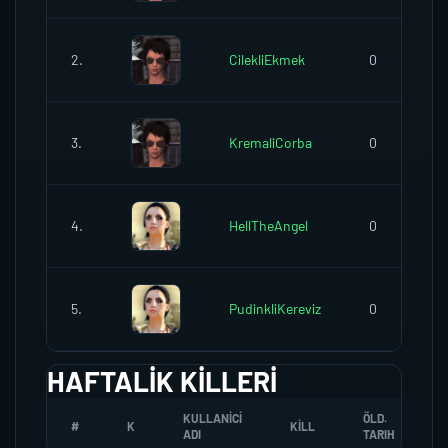
2.
CilekliEkmek
0
3.
KremaliCorba
0
4.
HellTheAngel
0
5.
PudinkliKereviz
0
HAFTALIK KILLERI
KULLANICI
ÖLD.
#
K
KILL
ADI
TARIH