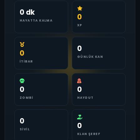
0 dk
0
HAYATTA KALMA
XP
0
0
GÜNLÜK KAN
İTIBAR
0
0
ZOMBI
HAYDUT
0
0
SIVIL
KLAN ŞEREF