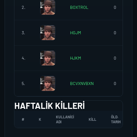
2.
BOXTROL
0
3.
HGJM
0
4.
HJKM
0
5.
BCVXNVBXN
0
HAFTALIK KILLERI
KULLANICI
ÖLD.
#
K
KILL
ADI
TARIH