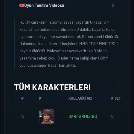
Oyun Tanıtım Videosu
HJKM karakteri ile zombi savasi yaparak 0 kadar XP
kazandi, zombilere öldürülmeden 0 dakika hayatta kaldi,
ayni zamanda yasam savasi vererek 0 tane zombi öldürdü.
Bulundugu klana 0 seref bagisladi, MMO FPS / MMO TPS 0
haydut öldürdü. Malesef bu savasi verirken 0 sivilin
yasamina sebep oldu. 0 adet nama sahip olan HJKM
oyuncusu bugün kadar kan akitti.
TÜM KARAKTERLERI
#
K
KULLANICI ADI
K.SEREFI
1.
SARIKIRMIZIGS
0