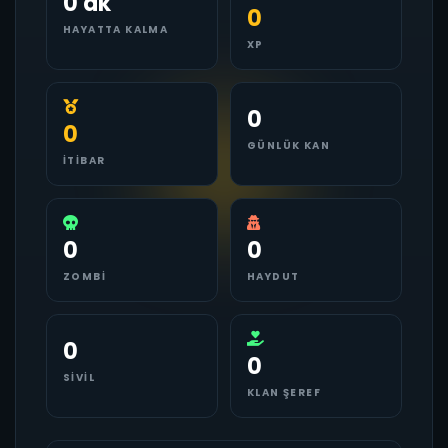
0 dk
0
HAYATTA KALMA
XP
0
0
GÜNLÜK KAN
İTIBAR
0
0
ZOMBI
HAYDUT
0
0
SIVIL
KLAN ŞEREF