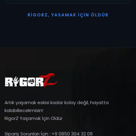
R
I
G
O
R
Z
,
Y
A
S
A
M
A
K
İ
Ç
I
N
Ö
L
D
Ü
R
Artık yaşamak eskisi kadar kolay değil, hayatta
kalabiliecekmisin!
RigorZ Yaşamak İçin Öldür
Sipariş Sorunları İçin : +9 0850 304 32 09