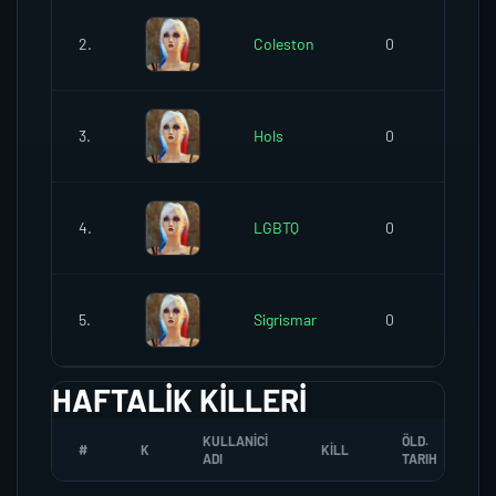
2.
Coleston
0
3.
Hols
0
4.
LGBTQ
0
5.
Sigrismar
0
HAFTALIK KILLERI
KULLANICI
ÖLD.
#
K
KILL
ADI
TARIH