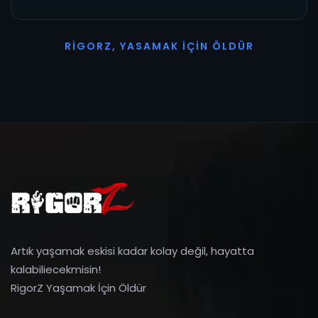
R
I
G
O
R
Z
,
Y
A
S
A
M
A
K
İ
Ç
I
N
Ö
L
D
Ü
R
Artık yaşamak eskisi kadar kolay değil, hayatta
kalabiliecekmisin!
RigorZ Yaşamak İçin Öldür