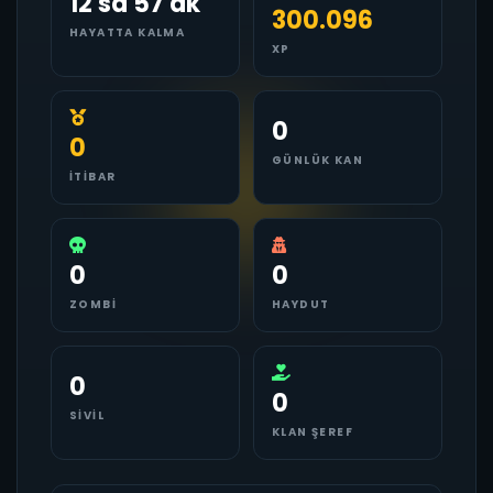
12 sa 57 dk
300.096
HAYATTA KALMA
XP
0
0
GÜNLÜK KAN
İTIBAR
0
0
ZOMBI
HAYDUT
0
0
SIVIL
KLAN ŞEREF