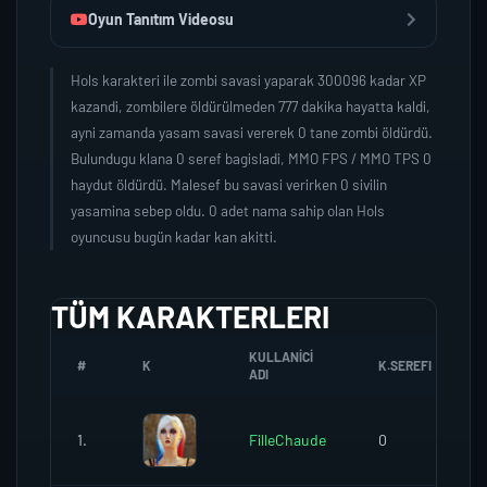
Oyun Tanıtım Videosu
Hols karakteri ile zombi savasi yaparak 300096 kadar XP
kazandi, zombilere öldürülmeden 777 dakika hayatta kaldi,
ayni zamanda yasam savasi vererek 0 tane zombi öldürdü.
Bulundugu klana 0 seref bagisladi, MMO FPS / MMO TPS 0
haydut öldürdü. Malesef bu savasi verirken 0 sivilin
yasamina sebep oldu. 0 adet nama sahip olan Hols
oyuncusu bugün kadar kan akitti.
TÜM KARAKTERLERI
KULLANICI
#
K
K.SEREFI
ADI
1.
FilleChaude
0