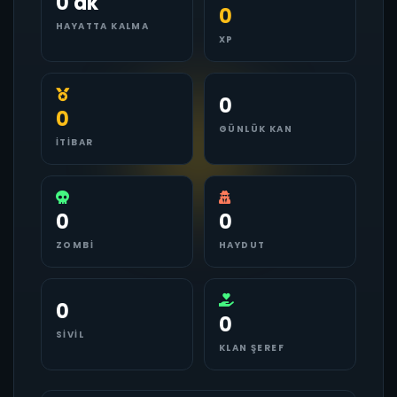
0 dk
0
HAYATTA KALMA
XP
0
0
GÜNLÜK KAN
İTIBAR
0
0
ZOMBI
HAYDUT
0
0
SIVIL
KLAN ŞEREF