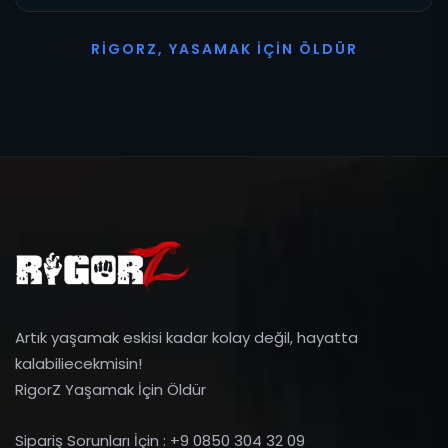
R
I
G
O
R
Z
,
Y
A
S
A
M
A
K
İ
Ç
I
N
Ö
L
D
Ü
R
Artık yaşamak eskisi kadar kolay değil, hayatta
kalabiliecekmisin!
RigorZ Yaşamak İçin Öldür
Sipariş Sorunları İçin : +9 0850 304 32 09