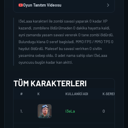
Oyun Tanıtım Videosu
I3eLaaa karakteri ile zombi savasi yaparak 0 kadar XP
kazandi, zombilere öldürülmeden 0 dakika hayatta kaldi,
ayni zamanda yasam savasi vererek 0 tane zombi öldürdü.
Bulundugu klana 0 seref bagisladi, MMO FPS / MMO TPS 0
haydut öldürdü. Malesef bu savasi verirken 0 sivilin
yasamina sebep oldu. 0 adet nama sahip olan I3eLaaa
oyuncusu bugün kadar kan akitti.
TÜM KARAKTERLERI
#
K
KULLANICI ADI
K.SEREFI
1.
I3eLa
0