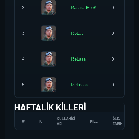
2.
MasaratiPeeK
0
3.
I3eLaa
0
4.
I3eLaaa
0
5.
I3eLaaaa
0
HAFTALIK KILLERI
KULLANICI
ÖLD.
#
K
KILL
ADI
TARIH