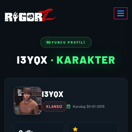
OYUNCU PROFILI
I3YQX
· KARAKTER
I3YQX
Kuruluş 30-01-2015
KLANSIZ