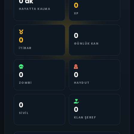
0 dk
0
HAYATTA KALMA
XP
0
0
GÜNLÜK KAN
İTIBAR
0
0
ZOMBI
HAYDUT
0
0
SIVIL
KLAN ŞEREF