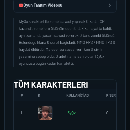
Oyun Tanıtım Videosu
I3yQx karakteri ile zombi savasi yaparak 0 kadar XP
kazandi, zombilere öldürülmeden 0 dakika hayatta kaldi,
ayni zamanda yasam savasi vererek 0 tane zombi öldürdü.
Bulundugu klana 0 seref bagisladi, MMO FPS / MMO TPS 0
haydut öldürdü. Malesef bu savasi verirken 0 sivilin
yasamina sebep oldu. 0 adet nama sahip olan I3yQx
oyuncusu bugün kadar kan akitti.
TÜM KARAKTERLERI
#
K
KULLANICI ADI
K.SEREFI
1.
I3yQx
0