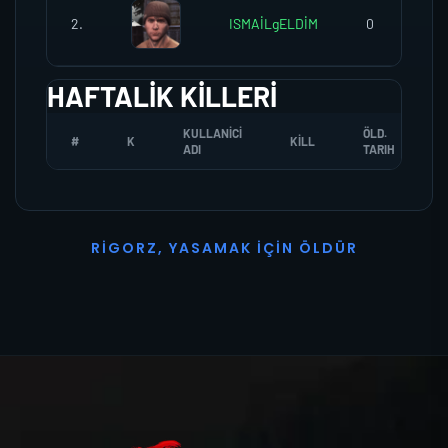
2.
ISMAİLgELDİM
0
HAFTALIK KILLERI
KULLANICI
ÖLD.
#
K
KILL
ADI
TARIH
R
I
G
O
R
Z
,
Y
A
S
A
M
A
K
İ
Ç
I
N
Ö
L
D
Ü
R