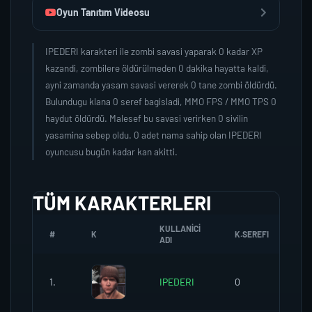
Oyun Tanıtım Videosu
IPEDERI karakteri ile zombi savasi yaparak 0 kadar XP
kazandi, zombilere öldürülmeden 0 dakika hayatta kaldi,
ayni zamanda yasam savasi vererek 0 tane zombi öldürdü.
Bulundugu klana 0 seref bagisladi, MMO FPS / MMO TPS 0
haydut öldürdü. Malesef bu savasi verirken 0 sivilin
yasamina sebep oldu. 0 adet nama sahip olan IPEDERI
oyuncusu bugün kadar kan akitti.
TÜM KARAKTERLERI
KULLANICI
#
K
K.SEREFI
ZO
ADI
1.
IPEDERI
0
0