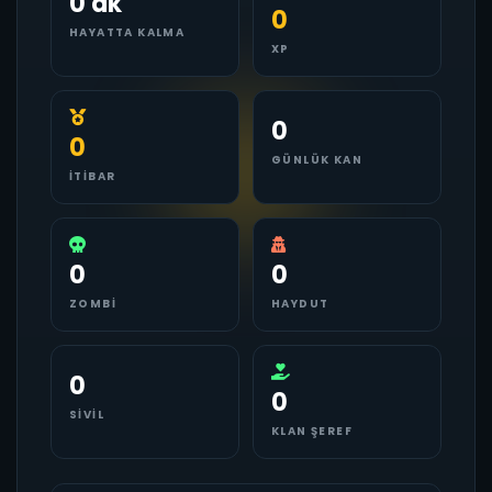
0 dk
0
HAYATTA KALMA
XP
0
0
GÜNLÜK KAN
İTIBAR
0
0
ZOMBI
HAYDUT
0
0
SIVIL
KLAN ŞEREF