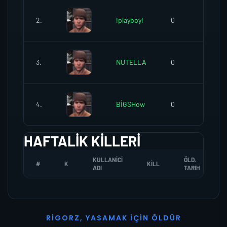
2.
IplayboyI
0
0
3.
NUTELLA
0
0
4.
BİGSHow
0
0
HAFTALIK KILLERI
KULLANICI
ÖLD.
#
K
KILL
ADI
TARIH
R
I
G
O
R
Z
,
Y
A
S
A
M
A
K
İ
Ç
I
N
Ö
L
D
Ü
R