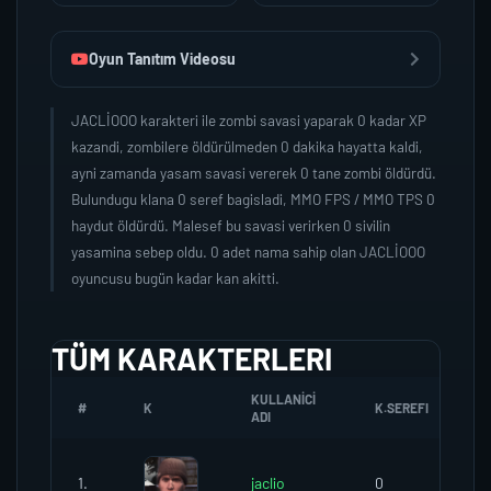
Oyun Tanıtım Videosu
JACLİOOO karakteri ile zombi savasi yaparak 0 kadar XP
kazandi, zombilere öldürülmeden 0 dakika hayatta kaldi,
ayni zamanda yasam savasi vererek 0 tane zombi öldürdü.
Bulundugu klana 0 seref bagisladi, MMO FPS / MMO TPS 0
haydut öldürdü. Malesef bu savasi verirken 0 sivilin
yasamina sebep oldu. 0 adet nama sahip olan JACLİOOO
oyuncusu bugün kadar kan akitti.
TÜM KARAKTERLERI
KULLANICI
#
K
K.SEREFI
Z
ADI
1.
jaclio
0
0