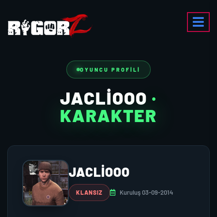
OYUNCU PROFILI
JACLİOOO
·
KARAKTER
JACLİOOO
Kuruluş 03-09-2014
KLANSIZ