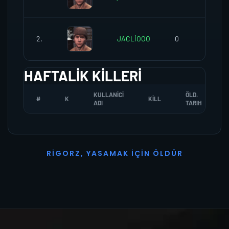
2.
JACLİOOO
0
0
HAFTALIK KILLERI
KULLANICI
ÖLD.
#
K
KILL
ADI
TARIH
R
I
G
O
R
Z
,
Y
A
S
A
M
A
K
İ
Ç
I
N
Ö
L
D
Ü
R