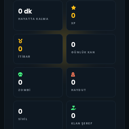
0 dk
0
HAYATTA KALMA
XP
0
0
GÜNLÜK KAN
İTIBAR
0
0
ZOMBI
HAYDUT
0
0
SIVIL
KLAN ŞEREF