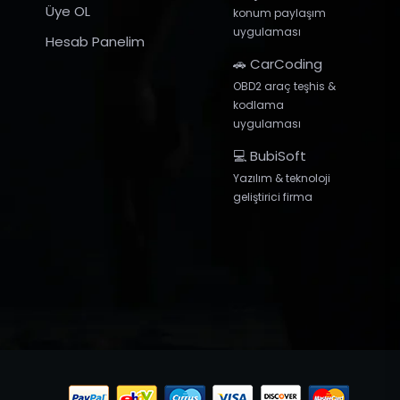
Üye OL
konum paylaşım
uygulaması
Hesab Panelim
🚗 CarCoding
OBD2 araç teşhis &
kodlama
uygulaması
💻 BubiSoft
Yazılım & teknoloji
geliştirici firma