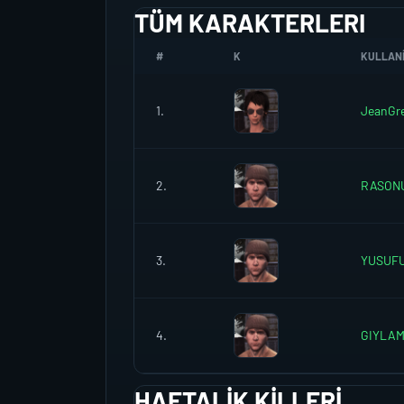
TÜM KARAKTERLERI
#
K
KULLANI
1.
JeanGr
2.
RASON
3.
YUSUF
4.
GIYLAM
HAFTALIK KILLERI