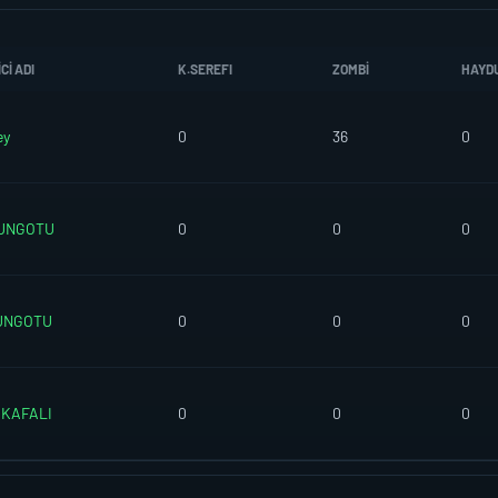
CI ADI
K.SEREFI
ZOMBI
HAYD
ey
0
36
0
UNGOTU
0
0
0
UNGOTU
0
0
0
KAFALI
0
0
0