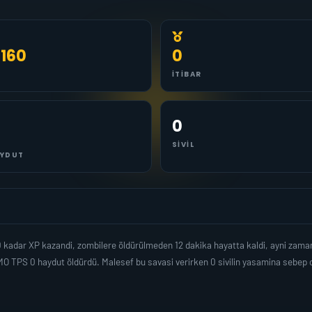
.160
0
İTIBAR
0
SIVIL
YDUT
0 kadar XP kazandi, zombilere öldürülmeden 12 dakika hayatta kaldi, ayni zam
O TPS 0 haydut öldürdü. Malesef bu savasi verirken 0 sivilin yasamina sebep