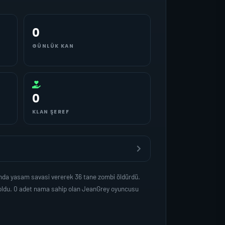
0
GÜNLÜK KAN
0
KLAN ŞEREF
anda yasam savasi vererek 36 tane zombi öldürdü.
 oldu. 0 adet nama sahip olan JeanGrey oyuncusu