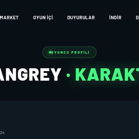
MARKET
OYUN İÇI
DUYURULAR
İNDIR
D
OYUNCU PROFILI
ANGREY
· KARAK
024