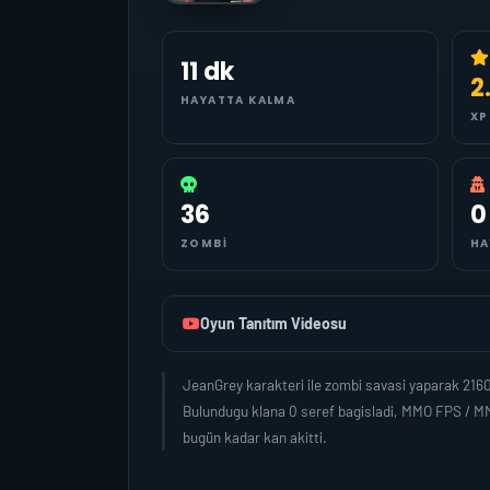
11 dk
2
HAYATTA KALMA
XP
36
0
ZOMBI
HA
Oyun Tanıtım Videosu
JeanGrey karakteri ile zombi savasi yaparak 216
Bulundugu klana 0 seref bagisladi, MMO FPS / MM
bugün kadar kan akitti.