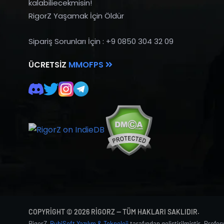
kalabiliecekmisin!
RigorZ Yaşamak İçin Öldür
Sipariş Sorunları İçin : +9 0850 304 32 09
ÜCRETSIZ
MMOFPS
COPYRIGHT © 2026 RIGORZ — TÜM HAKLARI SAKLIDIR.
RigorZ,
BubiSoft Yazılım & Teknoloji
tarafından geliştirilmiştir. Profe