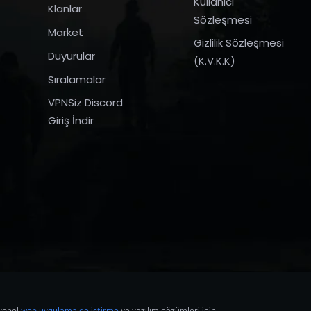
Kullanıcı
Klanlar
Sözleşmesi
Market
Gizlilik Sözleşmesi
Duyurular
(K.V.K.K)
Sıralamalar
VPNSiz Discord
Giriş İndir
syonel
web uygulama geliştirme
ve yazılım çözümleri için