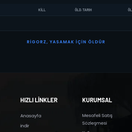
KILL
ÖLD. TARIH
ÖL
R
I
G
O
R
Z
,
Y
A
S
A
M
A
K
İ
Ç
I
N
Ö
L
D
Ü
R
HIZLI LİNKLER
KURUMSAL
Mesafeli Satış
Anasayfa
Sözleşmesi
indir