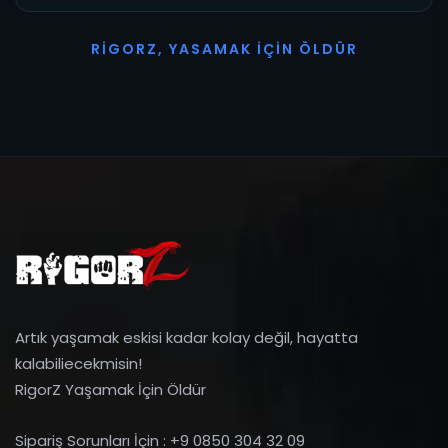
R
I
G
O
R
Z
,
Y
A
S
A
M
A
K
İ
Ç
I
N
Ö
L
D
Ü
R
Artık yaşamak eskisi kadar kolay değil, hayatta
kalabiliecekmisin!
RigorZ Yaşamak İçin Öldür
Sipariş Sorunları İçin : +9 0850 304 32 09