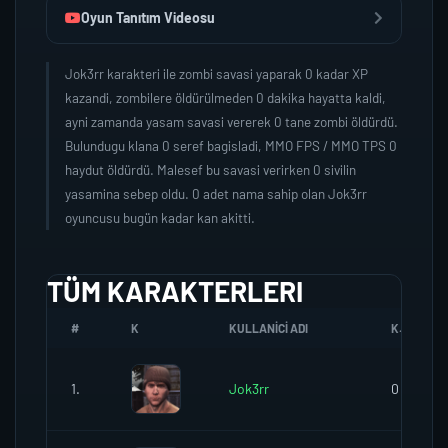
Oyun Tanıtım Videosu
Jok3rr karakteri ile zombi savasi yaparak 0 kadar XP
kazandi, zombilere öldürülmeden 0 dakika hayatta kaldi,
ayni zamanda yasam savasi vererek 0 tane zombi öldürdü.
Bulundugu klana 0 seref bagisladi, MMO FPS / MMO TPS 0
haydut öldürdü. Malesef bu savasi verirken 0 sivilin
yasamina sebep oldu. 0 adet nama sahip olan Jok3rr
oyuncusu bugün kadar kan akitti.
TÜM KARAKTERLERI
#
K
KULLANICI ADI
K.SEREFI
1.
Jok3rr
0