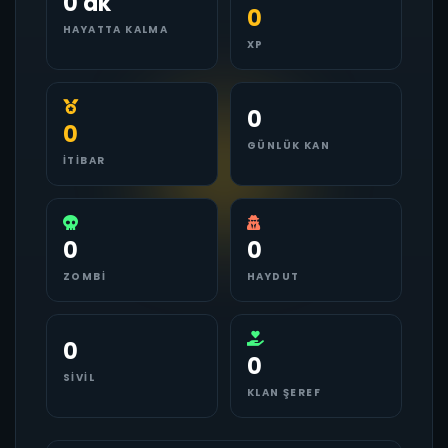
0 dk
0
HAYATTA KALMA
XP
0
0
GÜNLÜK KAN
İTIBAR
0
0
ZOMBI
HAYDUT
0
0
SIVIL
KLAN ŞEREF