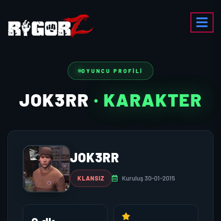
OYUNCU PROFILI
JOK3RR
· KARAKTER
JOK3RR
Kuruluş 30-01-2015
KLANSIZ