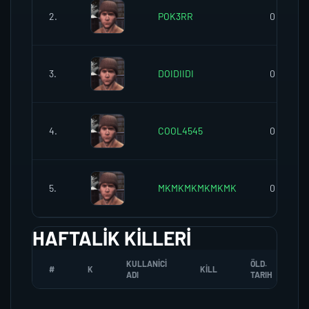
2.
POK3RR
0
3.
DOIDIIDI
0
4.
COOL4545
0
5.
MKMKMKMKMKMK
0
HAFTALIK KILLERI
KULLANICI
ÖLD.
#
K
KILL
ADI
TARIH