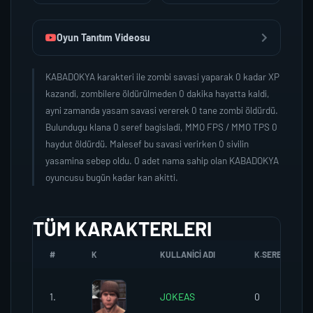
Oyun Tanıtım Videosu
KABADOKYA karakteri ile zombi savasi yaparak 0 kadar XP
kazandi, zombilere öldürülmeden 0 dakika hayatta kaldi,
ayni zamanda yasam savasi vererek 0 tane zombi öldürdü.
Bulundugu klana 0 seref bagisladi, MMO FPS / MMO TPS 0
haydut öldürdü. Malesef bu savasi verirken 0 sivilin
yasamina sebep oldu. 0 adet nama sahip olan KABADOKYA
oyuncusu bugün kadar kan akitti.
TÜM KARAKTERLERI
#
K
KULLANICI ADI
K.SEREFI
1.
JOKEAS
0