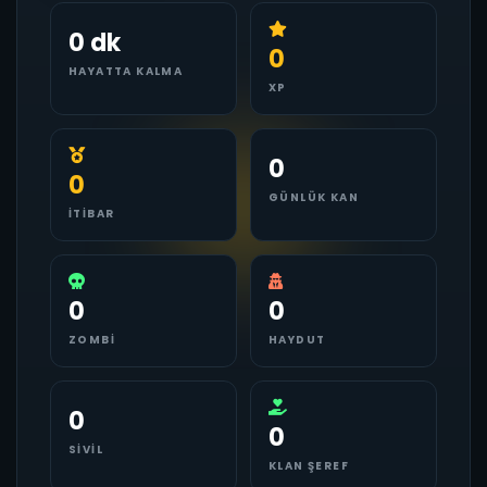
0 dk
0
HAYATTA KALMA
XP
0
0
GÜNLÜK KAN
İTIBAR
0
0
ZOMBI
HAYDUT
0
0
SIVIL
KLAN ŞEREF