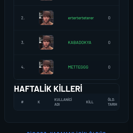
2.
erterterteterer
0
3.
KABADOKYA
0
4.
METTEGGG
0
HAFTALIK KILLERI
KULLANICI
ÖLD.
#
K
KILL
ADI
TARIH