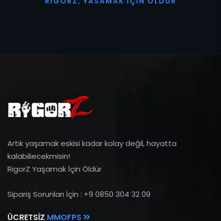
R
I
G
O
R
Z
,
Y
A
S
A
M
A
K
İ
Ç
I
N
Ö
L
D
Ü
R
Artık yaşamak eskisi kadar kolay değil, hayatta
kalabiliecekmisin!
RigorZ Yaşamak İçin Öldür
Sipariş Sorunları İçin : +9 0850 304 32 09
ÜCRETSIZ
MMOFPS