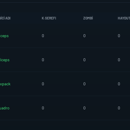
CI ADI
K.SEREFI
ZOMBI
HAYDU
iceps
0
0
0
riceps
0
0
0
ixpack
0
0
0
uadro
0
0
0