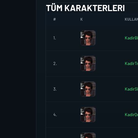
TÜM KARAKTERLERI
#
K
KULLANI
1.
KadirB
2.
KadirT
3.
KadirS
4.
KadirQ