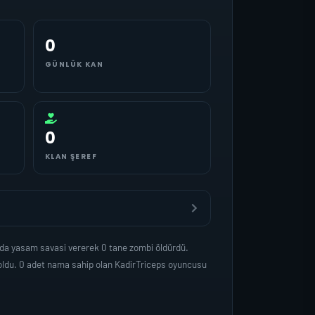
0
GÜNLÜK KAN
0
KLAN ŞEREF
nda yasam savasi vererek 0 tane zombi öldürdü.
oldu. 0 adet nama sahip olan KadirTriceps oyuncusu