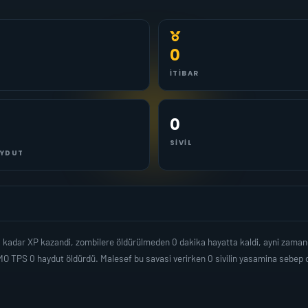
0
İTIBAR
0
SIVIL
YDUT
 0 kadar XP kazandi, zombilere öldürülmeden 0 dakika hayatta kaldi, ayni zama
O TPS 0 haydut öldürdü. Malesef bu savasi verirken 0 sivilin yasamina sebep 