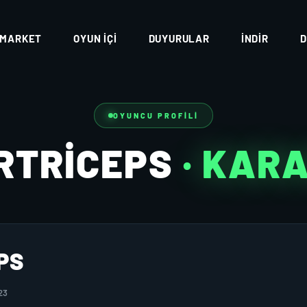
MARKET
OYUN İÇI
DUYURULAR
İNDIR
D
OYUNCU PROFILI
RTRICEPS
· KAR
PS
23