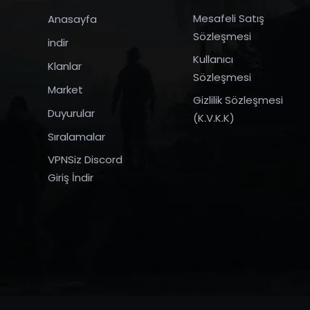
Mesafeli Satış
Anasayfa
Sözleşmesi
indir
Kullanıcı
Klanlar
Sözleşmesi
Market
Gizlilik Sözleşmesi
Duyurular
(K.V.K.K)
Sıralamalar
VPNSiz Discord
Giriş İndir