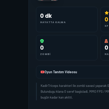
0 dk
0
HAYATTA KALMA
XP
0
0
ZOMBI
HA
Oyun Tanıtım Videosu
KadirTriceps karakteri ile zombi savasi yaparak
Bulundugu klana 0 seref bagisladi, MMO FPS / MM
bugün kadar kan akitti.