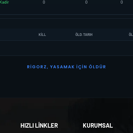
Kadir
0
0
0
KILL
ÖLD. TARIH
ÖL
R
I
G
O
R
Z
,
Y
A
S
A
M
A
K
İ
Ç
I
N
Ö
L
D
Ü
R
HIZLI LİNKLER
KURUMSAL