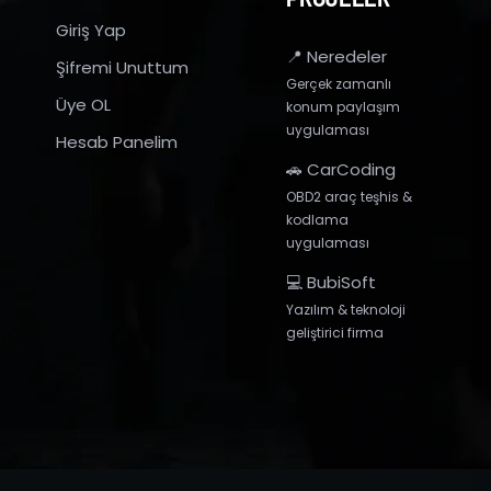
Giriş Yap
📍 Neredeler
Şifremi Unuttum
Gerçek zamanlı
Üye OL
konum paylaşım
uygulaması
Hesab Panelim
🚗 CarCoding
OBD2 araç teşhis &
kodlama
uygulaması
💻 BubiSoft
Yazılım & teknoloji
geliştirici firma