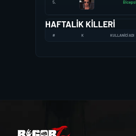
5.
Biceps
HAFTALIK KILLERI
#
K
KULLANICI ADI