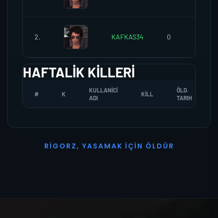
2.
KAFKAS34
0
0
HAFTALIK KILLERI
KULLANICI
ÖLD.
#
K
KILL
ADI
TARIH
R
I
G
O
R
Z
,
Y
A
S
A
M
A
K
İ
Ç
I
N
Ö
L
D
Ü
R