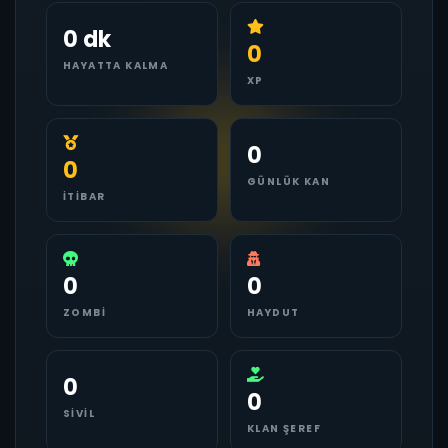
0 dk
0
HAYATTA KALMA
XP
0
0
GÜNLÜK KAN
İTIBAR
0
0
ZOMBI
HAYDUT
0
0
SIVIL
KLAN ŞEREF