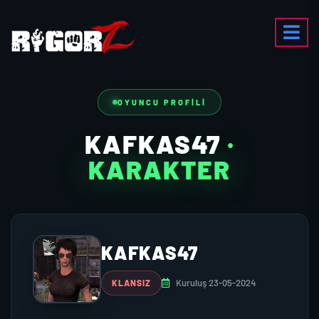
OYUNCU PROFILI
KAFKAS47
·
KARAKTER
KAFKAS47
Kuruluş 23-05-2024
KLANSIZ