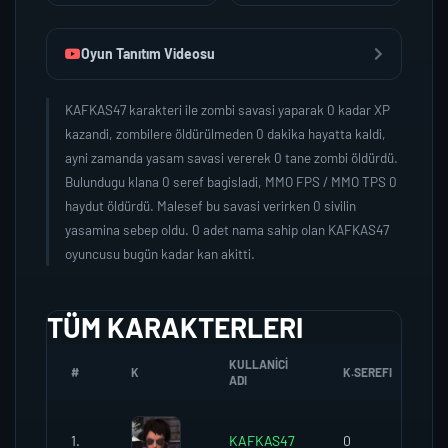
Oyun Tanıtım Videosu
KAFKAS47 karakteri ile zombi savasi yaparak 0 kadar XP
kazandi, zombilere öldürülmeden 0 dakika hayatta kaldi,
ayni zamanda yasam savasi vererek 0 tane zombi öldürdü.
Bulundugu klana 0 seref bagisladi, MMO FPS / MMO TPS 0
haydut öldürdü. Malesef bu savasi verirken 0 sivilin
yasamina sebep oldu. 0 adet nama sahip olan KAFKAS47
oyuncusu bugün kadar kan akitti.
TÜM KARAKTERLERI
KULLANICI
#
K
K.SEREFI
Z
ADI
1.
KAFKAS47
0
0