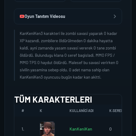
Oyun Tanıtım Videosu
KanKeniKen3 karakteri ile zombi savasi yaparak 0 kadar
XP kazandi, zombilere öldürülmeden 0 dakika hayatta
kaldi, ayni zamanda yasam savasi vererek 0 tane zombi
öldürdü. Bulundugu klana 0 seref bagisladi, MMO FPS /
MMO TPS 0 haydut öldürdü. Malesef bu savasi verirken 0
sivilin yasamina sebep oldu. 0 adet nama sahip olan
KanKeniKen3 oyuncusu bugün kadar kan akitti.
TÜM KARAKTERLERI
#
K
KULLANICI ADI
K.SEREFI
1.
KanKeniKen
0