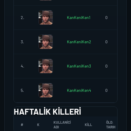
2.
KanKeniKen1
0
3.
KanKeniKen2
0
4.
KanKeniKen3
0
5.
KanKeniKen4
0
HAFTALIK KILLERI
KULLANICI
ÖLD.
#
K
KILL
ADI
TARIH