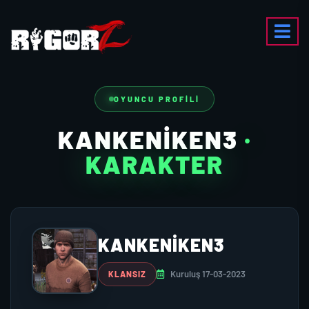
OYUNCU PROFILI
KANKENIKEN3
·
KARAKTER
KANKENIKEN3
Kuruluş 17-03-2023
KLANSIZ