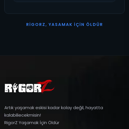
R
I
G
O
R
Z
,
Y
A
S
A
M
A
K
İ
Ç
I
N
Ö
L
D
Ü
R
Artık yaşamak eskisi kadar kolay değil, hayatta
kalabiliecekmisin!
RigorZ Yaşamak İçin Öldür