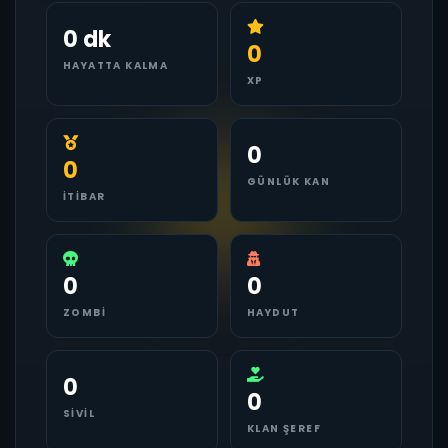
0 dk
0
HAYATTA KALMA
XP
0
0
GÜNLÜK KAN
İTIBAR
0
0
ZOMBI
HAYDUT
0
0
SIVIL
KLAN ŞEREF