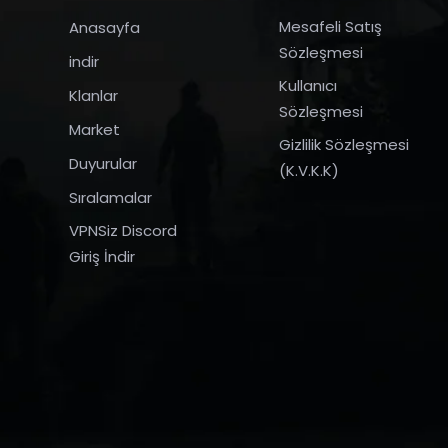
Mesafeli Satış
Anasayfa
Sözleşmesi
indir
Kullanıcı
Klanlar
Sözleşmesi
Market
Gizlilik Sözleşmesi
Duyurular
(K.V.K.K)
Sıralamalar
VPNSiz Discord
Giriş İndir