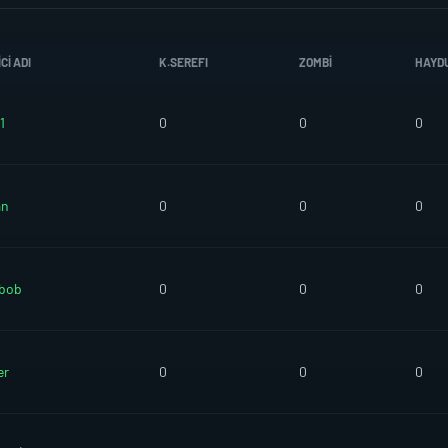
CI ADI
K.SEREFI
ZOMBI
HAYD
1
0
0
0
an
0
0
0
mbob
0
0
0
er
0
0
0