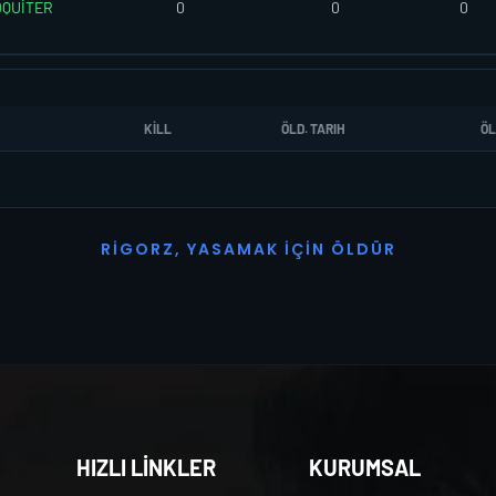
QUİTER
0
0
0
KILL
ÖLD. TARIH
ÖL
R
I
G
O
R
Z
,
Y
A
S
A
M
A
K
İ
Ç
I
N
Ö
L
D
Ü
R
HIZLI LİNKLER
KURUMSAL