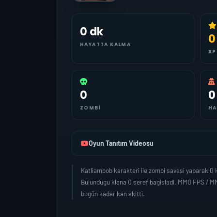
0 dk
0
HAYATTA KALMA
XP
0
0
ZOMBI
HA
Oyun Tanıtım Videosu
Katliambob karakteri ile zombi savasi yaparak 0
Bulundugu klana 0 seref bagisladi, MMO FPS / MM
bugün kadar kan akitti.