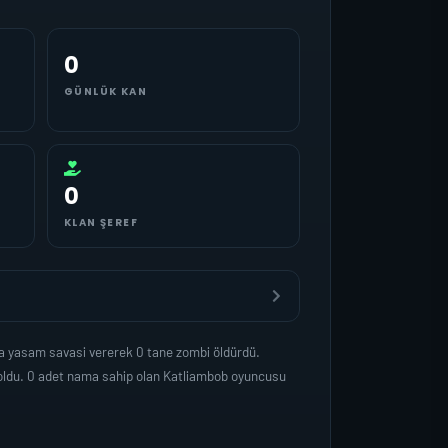
0
GÜNLÜK KAN
0
KLAN ŞEREF
da yasam savasi vererek 0 tane zombi öldürdü.
 oldu. 0 adet nama sahip olan Katliambob oyuncusu