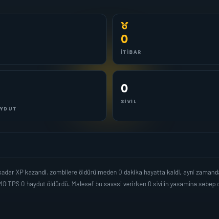
0
İTIBAR
0
SIVIL
YDUT
 kadar XP kazandi, zombilere öldürülmeden 0 dakika hayatta kaldi, ayni zaman
O TPS 0 haydut öldürdü. Malesef bu savasi verirken 0 sivilin yasamina sebep