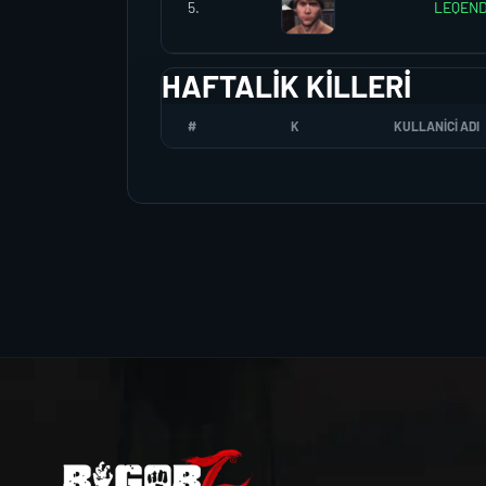
5.
LEQEND
HAFTALIK KILLERI
#
K
KULLANICI ADI