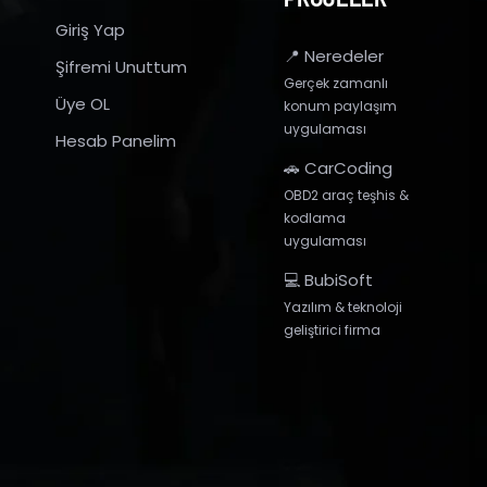
Giriş Yap
📍 Neredeler
Şifremi Unuttum
Gerçek zamanlı
Üye OL
konum paylaşım
uygulaması
Hesab Panelim
🚗 CarCoding
OBD2 araç teşhis &
kodlama
uygulaması
💻 BubiSoft
Yazılım & teknoloji
geliştirici firma