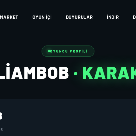
MARKET
OYUN İÇI
DUYURULAR
İNDIR
D
OYUNCU PROFILI
LIAMBOB
· KARA
B
15