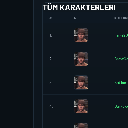
TÜM KARAKTERLERI
#
K
KULLANI
1.
Falke20
2.
CrayzC
3.
Katlia
4.
Darksw