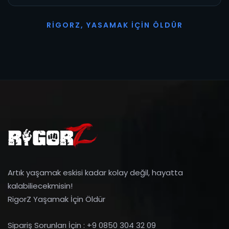
R
I
G
O
R
Z
,
Y
A
S
A
M
A
K
İ
Ç
I
N
Ö
L
D
Ü
R
Artık yaşamak eskisi kadar kolay değil, hayatta
kalabiliecekmisin!
RigorZ Yaşamak İçin Öldür
Sipariş Sorunları İçin : +9 0850 304 32 09