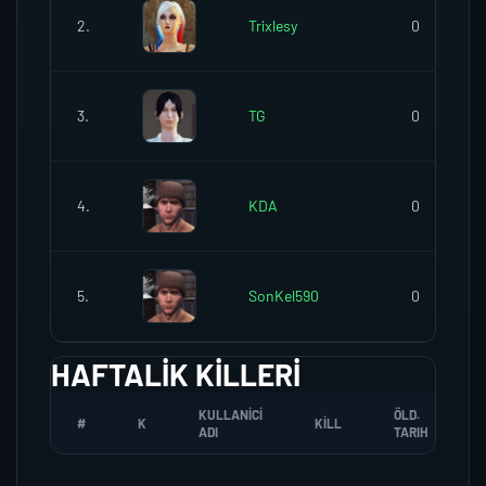
2.
Trixlesy
0
3.
TG
0
4.
KDA
0
5.
SonKel590
0
HAFTALIK KILLERI
KULLANICI
ÖLD.
#
K
KILL
ADI
TARIH