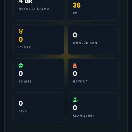
4 dk
36
HAYATTA KALMA
XP
0
0
GÜNLÜK KAN
İTIBAR
0
0
ZOMBI
HAYDUT
0
0
SIVIL
KLAN ŞEREF