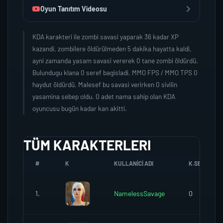
Oyun Tanıtım Videosu
KDA karakteri ile zombi savasi yaparak 36 kadar XP
kazandi, zombilere öldürülmeden 5 dakika hayatta kaldi,
ayni zamanda yasam savasi vererek 0 tane zombi öldürdü.
Bulundugu klana 0 seref bagisladi, MMO FPS / MMO TPS 0
haydut öldürdü. Malesef bu savasi verirken 0 sivilin
yasamina sebep oldu. 0 adet nama sahip olan KDA
oyuncusu bugün kadar kan akitti.
TÜM KARAKTERLERI
#
K
KULLANICI ADI
K.SEREFI
1.
NamelessSavage
0