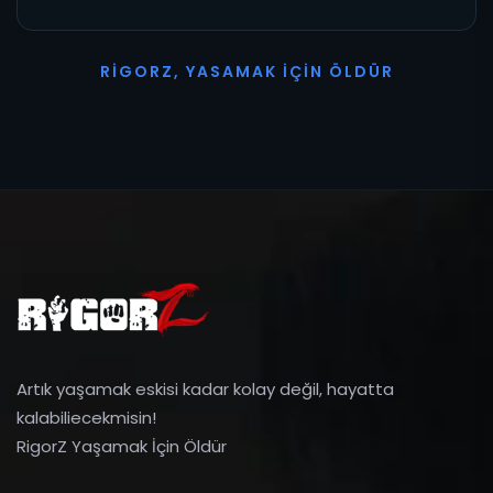
R
I
G
O
R
Z
,
Y
A
S
A
M
A
K
İ
Ç
I
N
Ö
L
D
Ü
R
Artık yaşamak eskisi kadar kolay değil, hayatta
kalabiliecekmisin!
RigorZ Yaşamak İçin Öldür