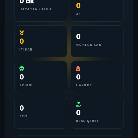
0 dk
0
HAYATTA KALMA
XP
0
0
GÜNLÜK KAN
İTIBAR
0
0
ZOMBI
HAYDUT
0
0
SIVIL
KLAN ŞEREF