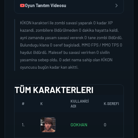
Oyun Tanıtım Videosu
KİKON karakteri ile zombi savasi yaparak 0 kadar XP
kazandi, zombilere öldürülmeden 0 dakika hayatta kaldi,
ayni zamanda yasam savasi vererek 0 tane zombi öldürdü.
Bulundugu klana 0 seref bagisladi, MMO FPS / MMO TPS 0
haydut öldürdü. Malesef bu savasi verirken 0 sivilin
yasamina sebep oldu. 0 adet nama sahip olan KİKON
oyuncusu bugün kadar kan akitti.
TÜM KARAKTERLERI
KULLANICI
#
K
K.SEREFI
ZO
ADI
1.
GOKHAN
0
0