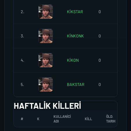
2.
KİKSTAR
0
0
3.
KİNKONK
0
0
4.
KİKON
0
0
5.
BAKSTAR
0
0
HAFTALIK KILLERI
KULLANICI
ÖLD.
#
K
KILL
ADI
TARIH