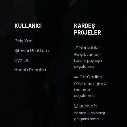
KULLANICI
KARDEŞ
PROJELER
Giriş Yap
📍 Neredeler
Şifremi Unuttum
Gerçek zamanlı
Üye OL
konum paylaşım
uygulaması
Hesab Panelim
🚗 CarCoding
OBD2 araç teşhis &
kodlama
uygulaması
💻 BubiSoft
Yazılım & teknoloji
geliştirici firma