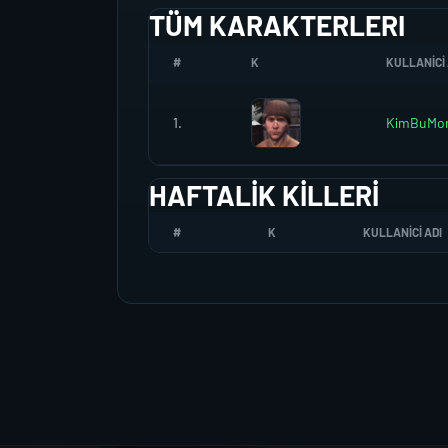
TÜM KARAKTERLERI
#
K
KULLANICI 
1.
KimBuMor
HAFTALIK KILLERI
#
K
KULLANICI ADI