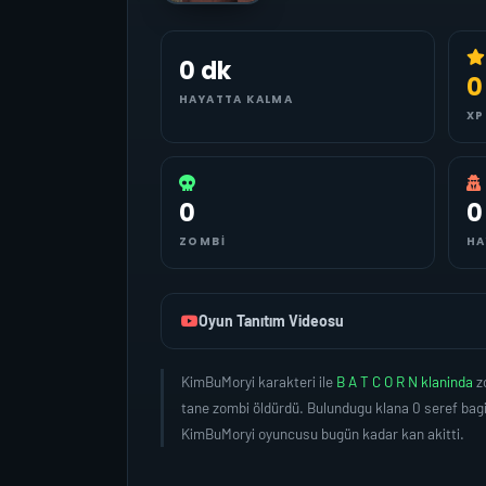
0 dk
0
HAYATTA KALMA
XP
0
0
ZOMBI
HA
Oyun Tanıtım Videosu
KimBuMoryi karakteri ile
B A T C O R N klaninda
z
tane zombi öldürdü. Bulundugu klana 0 seref bag
KimBuMoryi oyuncusu bugün kadar kan akitti.