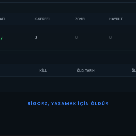
ADI
K.SEREFI
ZOMBI
HAYDUT
yi
0
0
0
KILL
ÖLD. TARIH
ÖL
R
I
G
O
R
Z
,
Y
A
S
A
M
A
K
İ
Ç
I
N
Ö
L
D
Ü
R