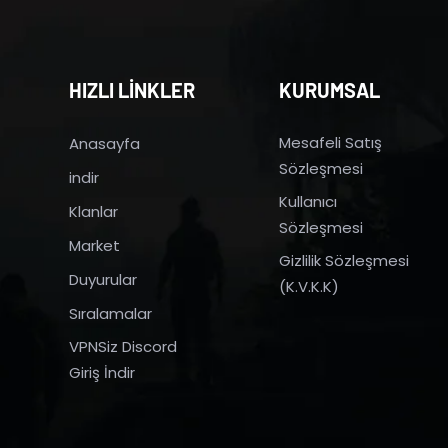
HIZLI LİNKLER
KURUMSAL
Mesafeli Satış
Anasayfa
Sözleşmesi
indir
Kullanıcı
Klanlar
Sözleşmesi
Market
Gizlilik Sözleşmesi
Duyurular
(K.V.K.K)
Sıralamalar
VPNSiz Discord
Giriş İndir