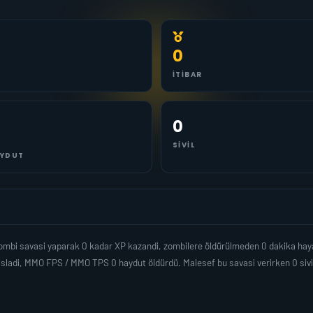
0
İTIBAR
0
SIVIL
YDUT
ombi savasi yaparak 0 kadar XP kazandi, zombilere öldürülmeden 0 dakika hay
isladi, MMO FPS / MMO TPS 0 haydut öldürdü. Malesef bu savasi verirken 0 sivi