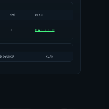
SIVIL
KLAN
0
B A T C O R N
D. OYUNCU
KLAN