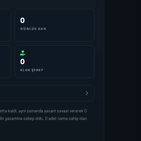
0
GÜNLÜK KAN
0
KLAN ŞEREF
atta kaldi, ayni zamanda yasam savasi vererek 0
lin yasamina sebep oldu. 0 adet nama sahip olan