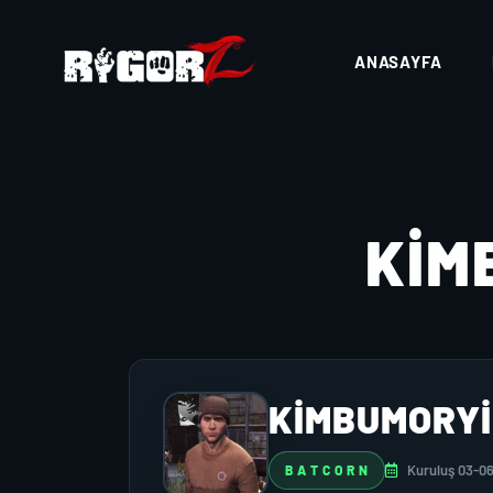
ANASAYFA
KIM
KIMBUMORYI
Kuruluş 03-0
B A T C O R N