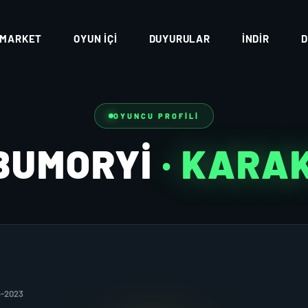
MARKET
OYUN İÇI
DUYURULAR
İNDIR
D
OYUNCU PROFILI
BUMORYI
· KARA
6-2023